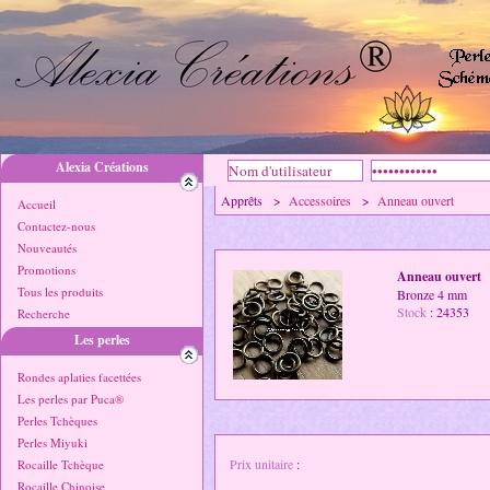
Alexia Créations
Apprêts >
Accessoires
>
Anneau ouvert
Accueil
Contactez-nous
Nouveautés
Promotions
Anneau ouvert
Tous les produits
Bronze 4 mm
Stock
: 24353
Recherche
Les perles
Rondes aplaties facettées
Les perles par Puca®
Perles Tchèques
Perles Miyuki
Prix unitaire
:
Rocaille Tchèque
Rocaille Chinoise