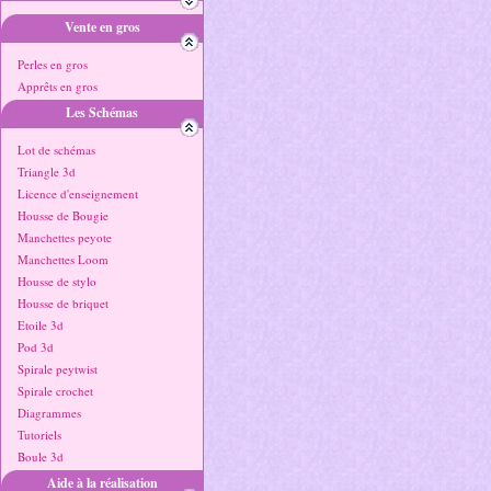
Vente en gros
Perles en gros
Apprêts en gros
Les Schémas
Lot de schémas
Triangle 3d
Licence d'enseignement
Housse de Bougie
Manchettes peyote
Manchettes Loom
Housse de stylo
Housse de briquet
Etoile 3d
Pod 3d
Spirale peytwist
Spirale crochet
Diagrammes
Tutoriels
Boule 3d
Aide à la réalisation