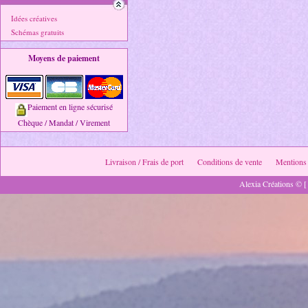
Idées créatives
Schémas gratuits
Moyens de paiement
Paiement en ligne sécurisé
Chèque / Mandat / Virement
Livraison / Frais de port
Conditions de vente
Mentions 
Alexia Créations © [ 