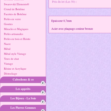
Prix du lot (Les 50)
:
Swarovski Elements®
Cristal de Bohême
Facettes de Bohême
Perles en verre
Epaisseur 0,7mm
Gouttes
Acier avec plaquage couleur bronze
Miracles et Magiques
Perles artisanales
Perles en bois et Heishi
Nacre
Métal
Métal style Vintage
Yeux de chat
Vintage
Résine et Acrylique
Déstockage
Cabochons & co
Les apprêts
Les Bijoux - La Soie
Les Pierres Gemmes