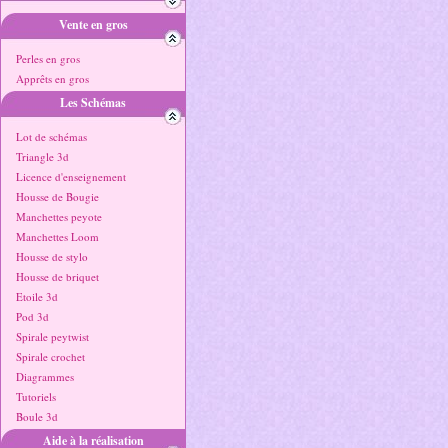
Vente en gros
Perles en gros
Apprêts en gros
Les Schémas
Lot de schémas
Triangle 3d
Licence d'enseignement
Housse de Bougie
Manchettes peyote
Manchettes Loom
Housse de stylo
Housse de briquet
Etoile 3d
Pod 3d
Spirale peytwist
Spirale crochet
Diagrammes
Tutoriels
Boule 3d
Aide à la réalisation