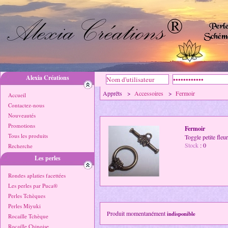
Alexia Créations
Apprêts >
Accessoires
>
Fermoir
Accueil
Contactez-nous
Nouveautés
Promotions
Fermoir
Tous les produits
Toggle petite fle
Stock
: 0
Recherche
Les perles
Rondes aplaties facettées
Les perles par Puca®
Perles Tchèques
Perles Miyuki
Produit momentanément
indisponible
Rocaille Tchèque
Rocaille Chinoise