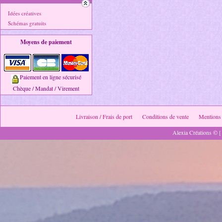
Idées créatives
Schémas gratuits
Moyens de paiement
Paiement en ligne sécurisé
Chèque / Mandat / Virement
Livraison / Frais de port
Conditions de vente
Mentions 
Alexia Créations © [ 