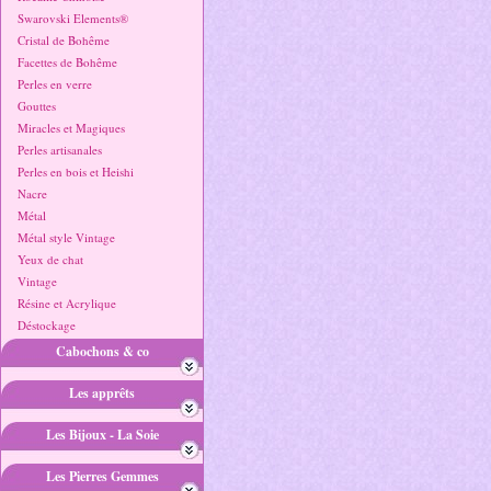
Swarovski Elements®
Cristal de Bohême
Facettes de Bohême
Perles en verre
Gouttes
Miracles et Magiques
Perles artisanales
Perles en bois et Heishi
Nacre
Métal
Métal style Vintage
Yeux de chat
Vintage
Résine et Acrylique
Déstockage
Cabochons & co
Les apprêts
Les Bijoux - La Soie
Les Pierres Gemmes