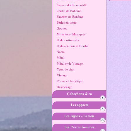
Swarovski Elements®
Cristal de Bohême
Facettes de Bohême
Perles en verre
Gouttes
Miracles et Magiques
Perles artisanales
Perles en bois et Heishi
Nacre
Métal
Métal style Vintage
Yeux de chat
Vintage
Résine et Acrylique
Déstockage
Cabochons & co
Les apprêts
Les Bijoux - La Soie
Les Pierres Gemmes