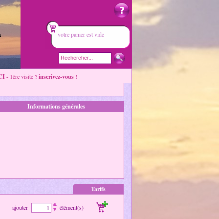
votre panier est vide
CI
- 1ère visite ?
inscrivez-vous
!
Informations générales
Tarifs
ajouter
élément(s)