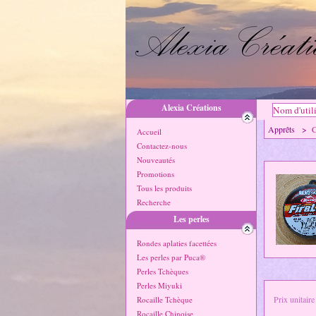
Alexia Créations
Apprêts >
C
Accueil
Contactez-nous
Nouveautés
Promotions
Tous les produits
Recherche
Les perles
Rondes aplaties facettées
Les perles par Puca®
Perles Tchèques
Perles Miyuki
Prix unitaire
Rocaille Tchèque
Rocaille Chinoise