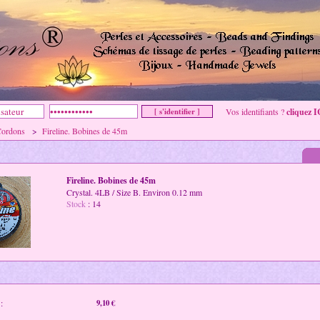
Vos identifiants ?
cliquez I
ordons
>
Fireline. Bobines de 45m
Fireline. Bobines de 45m
Crystal. 4LB / Size B. Environ 0.12 mm
Stock
: 14
:
9,10 €