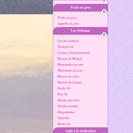
Vente en gros
Perles en gros
Apprêts en gros
Les Schémas
Lot de schémas
Triangle 3d
Licence d'enseignement
Housse de Bougie
Manchettes peyote
Manchettes Loom
Housse de stylo
Housse de briquet
Etoile 3d
Pod 3d
Spirale peytwist
Spirale crochet
Diagrammes
Tutoriels
Boule 3d
Aide à la réalisation