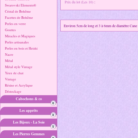
Prix du lot (Les 10)
:
Swarovski Elements®
Cristal de Bohême
Facettes de Bohême
Perles en verre
Environ 5cm de long et 3 à 6mm de diamètre Cane 
Gouttes
Miracles et Magiques
Perles artisanales
Perles en bois et Heishi
Nacre
Métal
Métal style Vintage
Yeux de chat
Vintage
Résine et Acrylique
Déstockage
Cabochons & co
Les apprêts
Les Bijoux - La Soie
Les Pierres Gemmes