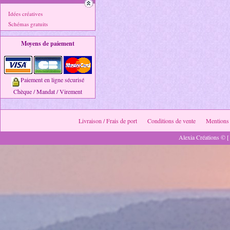
Idées créatives
Schémas gratuits
Moyens de paiement
Paiement en ligne sécurisé
Chèque / Mandat / Virement
Livraison / Frais de port
Conditions de vente
Mentions 
Alexia Créations © [ 