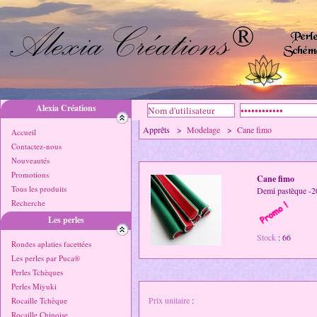
Alexia Créations
Apprêts >
Modelage
>
Cane fimo
Accueil
Contactez-nous
Nouveautés
Promotions
Cane fimo
Tous les produits
Demi pastèque -
Recherche
Les perles
Stock
: 66
Rondes aplaties facettées
Les perles par Puca®
Perles Tchèques
Perles Miyuki
Prix unitaire
:
Rocaille Tchèque
Rocaille Chinoise