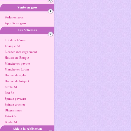
Vente en gros
Perles en gros
Apprêts en gros
Les Schémas
Lot de schémas
Triangle 3d
Licence d'enseignement
Housse de Bougie
Manchettes peyote
Manchettes Loom
Housse de stylo
Housse de briquet
Etoile 3d
Pod 3d
Spirale peytwist
Spirale crochet
Diagrammes
Tutoriels
Boule 3d
Aide à la réalisation