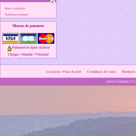
Idées créatives
Schémas gratuits
Moyens de paiement
Paiement en ligne sécurisé
Chèque / Mandat / Virement
Livraison / Frais de port
Conditions de vente
Mentions 
Alexia Créations © [ 