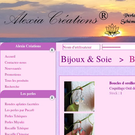
Alexia Créations
Bijoux & Soie >
B
Accueil
Contactez-nous
Nouveautés
Promotions
Tous les produits
Boucles d oreille
Recherche
Coquillage Oeil d
Stock
: 1
Les perles
Rondes aplaties facettées
Les perles par Puca®
Perles Tchèques
Perles Miyuki
Rocaille Tchèque
Rocaille Chinoise