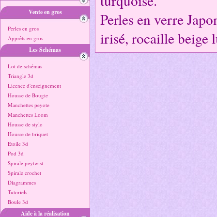
turquoise.
Vente en gros
Perles en verre Japo
Perles en gros
irisé, rocaille beige l
Apprêts en gros
Les Schémas
Lot de schémas
Triangle 3d
Licence d'enseignement
Housse de Bougie
Manchettes peyote
Manchettes Loom
Housse de stylo
Housse de briquet
Etoile 3d
Pod 3d
Spirale peytwist
Spirale crochet
Diagrammes
Tutoriels
Boule 3d
Aide à la réalisation