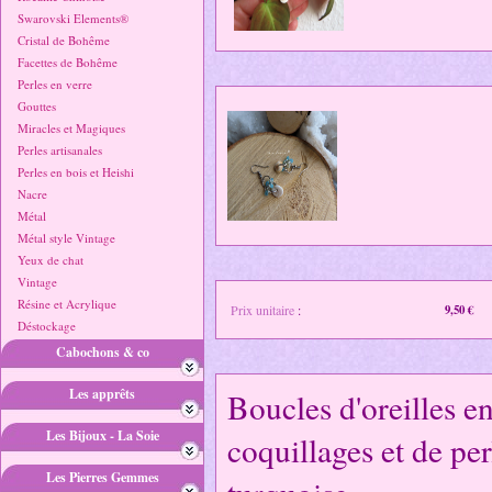
Swarovski Elements®
Cristal de Bohême
Facettes de Bohême
Perles en verre
Gouttes
Miracles et Magiques
Perles artisanales
Perles en bois et Heishi
Nacre
Métal
Métal style Vintage
Yeux de chat
Vintage
Résine et Acrylique
Prix unitaire
:
9,50 €
Déstockage
Cabochons & co
Les apprêts
Boucles d'oreilles e
Les Bijoux - La Soie
coquillages et de pe
Les Pierres Gemmes