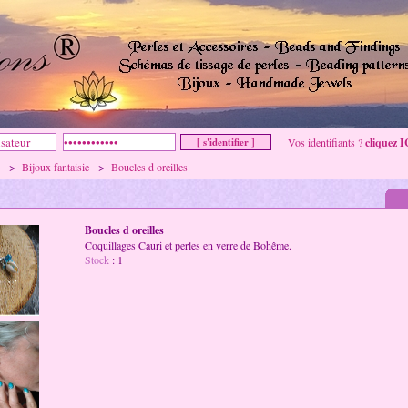
Vos identifiants ?
cliquez I
ie >
Bijoux fantaisie
>
Boucles d oreilles
Boucles d oreilles
Coquillages Cauri et perles en verre de Bohême.
Stock
: 1