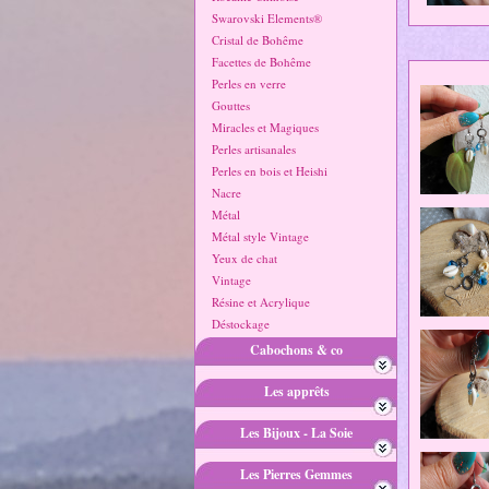
Swarovski Elements®
Cristal de Bohême
Facettes de Bohême
Perles en verre
Gouttes
Miracles et Magiques
Perles artisanales
Perles en bois et Heishi
Nacre
Métal
Métal style Vintage
Yeux de chat
Vintage
Résine et Acrylique
Déstockage
Cabochons & co
Les apprêts
Les Bijoux - La Soie
Les Pierres Gemmes