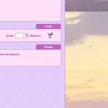
Tarifs
ajouter
élément(s)
Détails
maieu de turquoise.