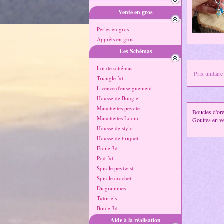
Vente en gros
Perles en gros
Apprêts en gros
Les Schémas
Lot de schémas
Prix unitaire
Triangle 3d
Licence d'enseignement
Housse de Bougie
Manchettes peyote
Boucles d'ore
Manchettes Loom
Gouttes en ve
Housse de stylo
Housse de briquet
Etoile 3d
Pod 3d
Spirale peytwist
Spirale crochet
Diagrammes
Tutoriels
Boule 3d
Aide à la réalisation