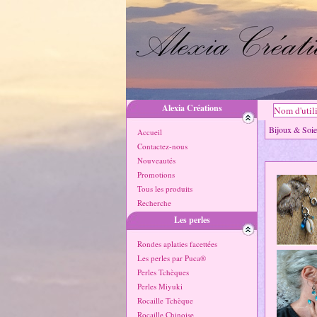
Alexia Créations
Bijoux & So
Accueil
Contactez-nous
Nouveautés
Promotions
Tous les produits
Recherche
Les perles
Rondes aplaties facettées
Les perles par Puca®
Perles Tchèques
Perles Miyuki
Rocaille Tchèque
Rocaille Chinoise