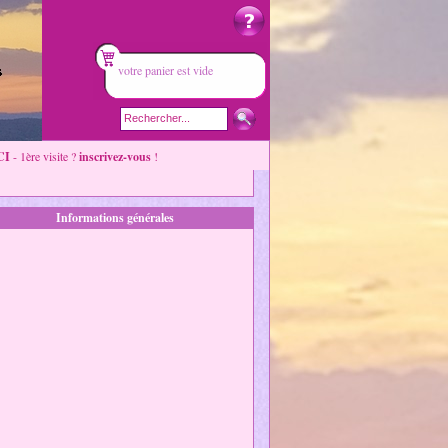
votre panier est vide
CI
- 1ère visite ?
inscrivez-vous
!
Informations générales