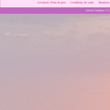
Livraison / Frais de port
Conditions de vente
Mentions 
Alexia Créations © [ 