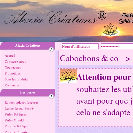
Alexia Créations
Cabochons & co 
Accueil
Contactez-nous
Nouveautés
Attention pour
Promotions
Tous les produits
Recherche
souhaitez les ut
Les perles
avant pour que je
Rondes aplaties facettées
Les perles par Puca®
cela ne s'adapte
Perles Tchèques
Perles Miyuki
Rocaille Tchèque
Rocaille Chinoise