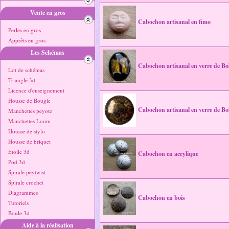
Vente en gros
Cabochon artisanal en fimo
Perles en gros
Apprêts en gros
Les Schémas
Cabochon artisanal en verre de B
Lot de schémas
Triangle 3d
Licence d'enseignement
Housse de Bougie
Cabochon artisanal en verre de 
Manchettes peyote
Manchettes Loom
Housse de stylo
Housse de briquet
Etoile 3d
Cabochon en acrylique
Pod 3d
Spirale peytwist
Spirale crochet
Diagrammes
Cabochon en bois
Tutoriels
Boule 3d
Aide à la réalisation