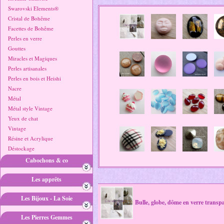
Swarovski Elements®
Cristal de Bohême
Facettes de Bohême
Perles en verre
Gouttes
Miracles et Magiques
Perles artisanales
Perles en bois et Heishi
Nacre
Métal
Métal style Vintage
Yeux de chat
Vintage
Résine et Acrylique
Déstockage
Cabochons & co
Les apprêts
Les Bijoux - La Soie
Bulle, globe, dôme en verre transp
Les Pierres Gemmes