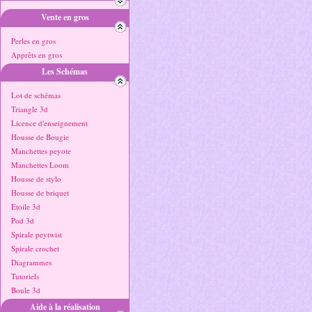
Vente en gros
Perles en gros
Apprêts en gros
Les Schémas
Lot de schémas
Triangle 3d
Licence d'enseignement
Housse de Bougie
Manchettes peyote
Manchettes Loom
Housse de stylo
Housse de briquet
Etoile 3d
Pod 3d
Spirale peytwist
Spirale crochet
Diagrammes
Tutoriels
Boule 3d
Aide à la réalisation