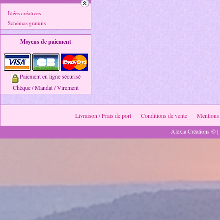
Idées créatives
Schémas gratuits
Moyens de paiement
Paiement en ligne sécurisé
Chèque / Mandat / Virement
Livraison / Frais de port
Conditions de vente
Mentions 
Alexia Créations © [ 