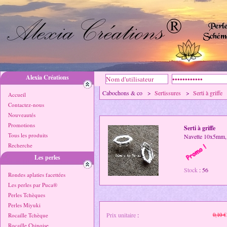
Alexia Créations
Cabochons & co >
Sertissures
>
Serti à griffe
Accueil
Contactez-nous
Nouveautés
Promotions
Serti à griffe
Tous les produits
Navette 10x5mm,
Recherche
Les perles
Stock
: 56
Rondes aplaties facettées
Les perles par Puca®
Perles Tchèques
Perles Miyuki
Prix unitaire
:
Rocaille Tchèque
0,10 €
Rocaille Chinoise