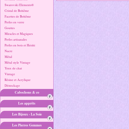
Swarovski Elements®
Cristal de Bohême
Facettes de Bohême
Perles en verre
Gouttes
Miracles et Magiques
Perles artisanales
Perles en bois et Heishi
Nacre
Métal
Métal style Vintage
Yeux de chat
Vintage
Résine et Acrylique
Déstockage
Cabochons & co
Les apprêts
Les Bijoux - La Soie
Les Pierres Gemmes