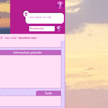
votre panier est vide
CI
- 1ère visite ?
inscrivez-vous
!
Informations générales
Tarifs