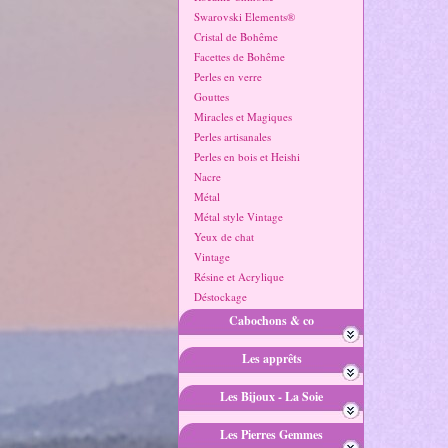
Swarovski Elements®
Cristal de Bohême
Facettes de Bohême
Perles en verre
Gouttes
Miracles et Magiques
Perles artisanales
Perles en bois et Heishi
Nacre
Métal
Métal style Vintage
Yeux de chat
Vintage
Résine et Acrylique
Déstockage
Cabochons & co
Les apprêts
Les Bijoux - La Soie
Les Pierres Gemmes