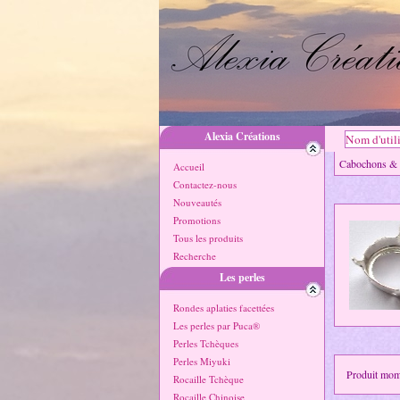
Alexia Créations
Cabochons 
Accueil
Contactez-nous
Nouveautés
Promotions
Tous les produits
Recherche
Les perles
Rondes aplaties facettées
Les perles par Puca®
Perles Tchèques
Perles Miyuki
Produit mo
Rocaille Tchèque
Rocaille Chinoise