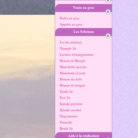
Vente en gros
Perles en gros
Apprêts en gros
Les Schémas
Lot de schémas
Triangle 3d
Licence d'enseignement
Housse de Bougie
Manchettes peyote
Manchettes Loom
Housse de stylo
Housse de briquet
Etoile 3d
Pod 3d
Spirale peytwist
Spirale crochet
Diagrammes
Tutoriels
Boule 3d
Aide à la réalisation