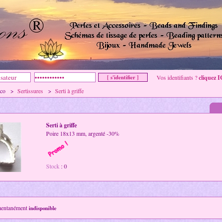
Vos identifiants ?
cliquez I
& co >
Sertissures
>
Serti à griffe
Serti à griffe
Poire 18x13 mm, argenté -30%
Stock
: 0
mentanément
indisponible