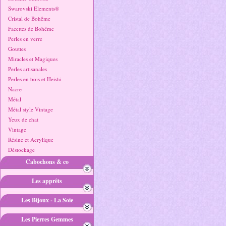
Swarovski Elements®
Cristal de Bohême
Facettes de Bohême
Perles en verre
Gouttes
Miracles et Magiques
Perles artisanales
Perles en bois et Heishi
Nacre
Métal
Métal style Vintage
Yeux de chat
Vintage
Résine et Acrylique
Déstockage
Cabochons & co
Les apprêts
Les Bijoux - La Soie
Les Pierres Gemmes