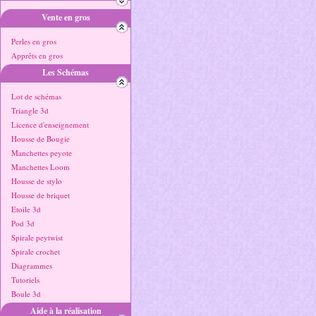
Vente en gros
Perles en gros
Apprêts en gros
Les Schémas
Lot de schémas
Triangle 3d
Licence d'enseignement
Housse de Bougie
Manchettes peyote
Manchettes Loom
Housse de stylo
Housse de briquet
Etoile 3d
Pod 3d
Spirale peytwist
Spirale crochet
Diagrammes
Tutoriels
Boule 3d
Aide à la réalisation