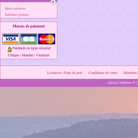
Idées créatives
Schémas gratuits
Moyens de paiement
Paiement en ligne sécurisé
Chèque / Mandat / Virement
Livraison / Frais de port
Conditions de vente
Mentions 
Alexia Créations © [ 