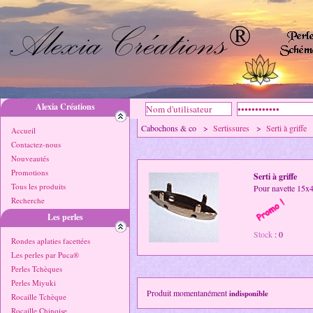
Alexia Créations
Cabochons & co >
Sertissures
>
Serti à griffe
Accueil
Contactez-nous
Nouveautés
Promotions
Serti à griffe
Tous les produits
Pour navette 15x
Recherche
Les perles
Stock
: 0
Rondes aplaties facettées
Les perles par Puca®
Perles Tchèques
Perles Miyuki
Produit momentanément
indisponible
Rocaille Tchèque
Rocaille Chinoise