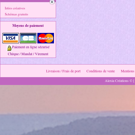
Idées créatives
Schémas gratuits
Moyens de paiement
Paiement en ligne sécurisé
Chèque / Mandat / Virement
Livraison / Frais de port
Conditions de vente
Mentions 
Alexia Créations © [ 