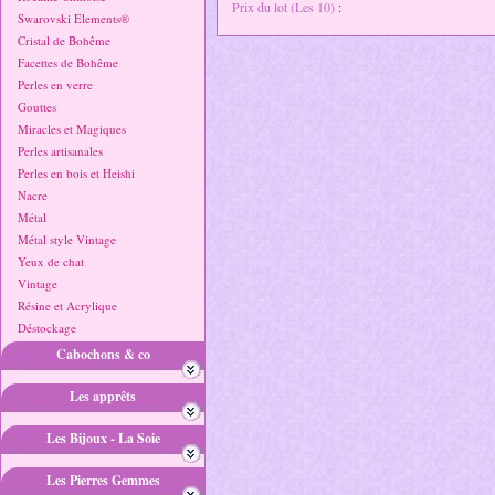
Prix du lot (Les 10)
:
Swarovski Elements®
Cristal de Bohême
Facettes de Bohême
Perles en verre
Gouttes
Miracles et Magiques
Perles artisanales
Perles en bois et Heishi
Nacre
Métal
Métal style Vintage
Yeux de chat
Vintage
Résine et Acrylique
Déstockage
Cabochons & co
Les apprêts
Les Bijoux - La Soie
Les Pierres Gemmes