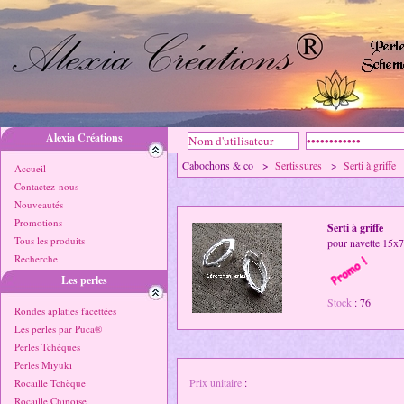
Alexia Créations
Cabochons & co >
Sertissures
>
Serti à griffe
Accueil
Contactez-nous
Nouveautés
Promotions
Serti à griffe
Tous les produits
pour navette 15x
Recherche
Les perles
Stock
: 76
Rondes aplaties facettées
Les perles par Puca®
Perles Tchèques
Perles Miyuki
Prix unitaire
:
Rocaille Tchèque
Rocaille Chinoise