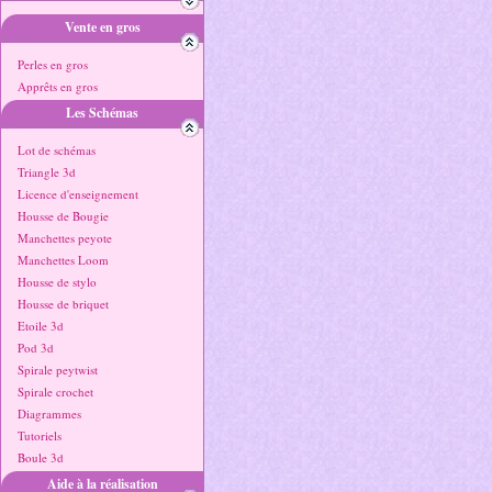
Vente en gros
Perles en gros
Apprêts en gros
Les Schémas
Lot de schémas
Triangle 3d
Licence d'enseignement
Housse de Bougie
Manchettes peyote
Manchettes Loom
Housse de stylo
Housse de briquet
Etoile 3d
Pod 3d
Spirale peytwist
Spirale crochet
Diagrammes
Tutoriels
Boule 3d
Aide à la réalisation