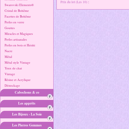
Prix du lot (Les 10)
:
Swarovski Elements®
Cristal de Bohême
Facettes de Bohême
Perles en verre
Gouttes
Miracles et Magiques
Perles artisanales
Perles en bois et Heishi
Nacre
Métal
Métal style Vintage
Yeux de chat
Vintage
Résine et Acrylique
Déstockage
Cabochons & co
Les apprêts
Les Bijoux - La Soie
Les Pierres Gemmes