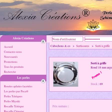
Alexia Créations
Cabochons & co >
Sertissures
>
Serti à griffe
Accueil
Contactez-nous
Nouveautés
Promotions
Serti à griffe
Tous les produits
Rond 18 mm arge
Recherche
Les perles
Stock
: 69
Rondes aplaties facettées
Les perles par Puca®
Perles Tchèques
Perles Miyuki
Prix unitaire
:
Rocaille Tchèque
Rocaille Chinoise