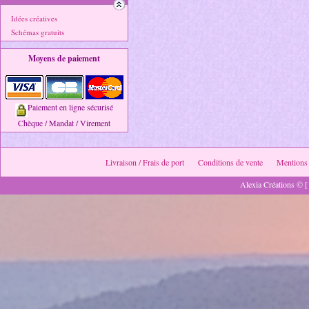
Idées créatives
Schémas gratuits
Moyens de paiement
Paiement en ligne sécurisé
Chèque / Mandat / Virement
Livraison / Frais de port
Conditions de vente
Mentions 
Alexia Créations © [ 