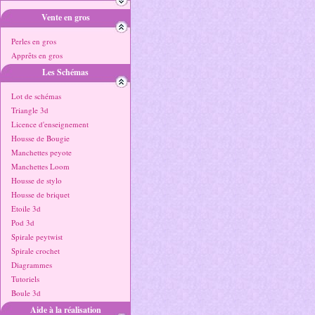
Vente en gros
Perles en gros
Apprêts en gros
Les Schémas
Lot de schémas
Triangle 3d
Licence d'enseignement
Housse de Bougie
Manchettes peyote
Manchettes Loom
Housse de stylo
Housse de briquet
Etoile 3d
Pod 3d
Spirale peytwist
Spirale crochet
Diagrammes
Tutoriels
Boule 3d
Aide à la réalisation