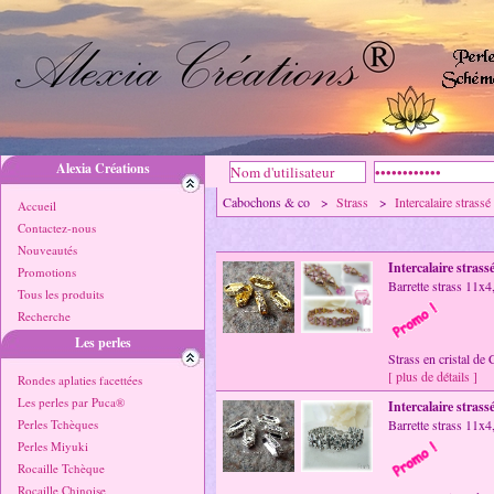
Alexia Créations
Cabochons & co >
Strass
>
Intercalaire strassé
Accueil
Contactez-nous
Nouveautés
Intercalaire strass
Promotions
Barrette strass 11x
Tous les produits
Recherche
Les perles
Strass en cristal de 
[ plus de détails ]
Rondes aplaties facettées
Les perles par Puca®
Intercalaire strass
Perles Tchèques
Barrette strass 11x
Perles Miyuki
Rocaille Tchèque
Rocaille Chinoise