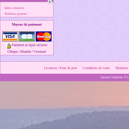
Idées créatives
Schémas gratuits
Moyens de paiement
Paiement en ligne sécurisé
Chèque / Mandat / Virement
Livraison / Frais de port
Conditions de vente
Mentions 
Alexia Créations © [ 