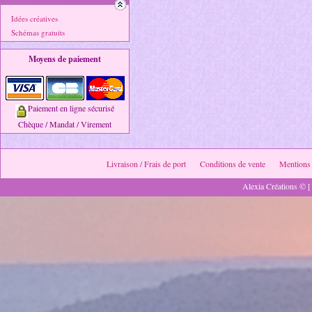
Idées créatives
Schémas gratuits
Moyens de paiement
Paiement en ligne sécurisé
Chèque / Mandat / Virement
Livraison / Frais de port
Conditions de vente
Mentions 
Alexia Créations © [ 