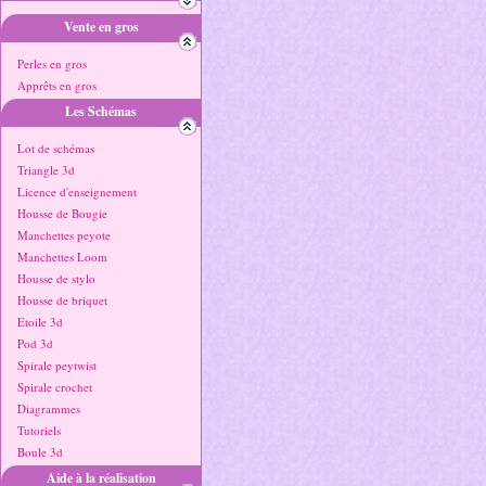
Vente en gros
Perles en gros
Apprêts en gros
Les Schémas
Lot de schémas
Triangle 3d
Licence d'enseignement
Housse de Bougie
Manchettes peyote
Manchettes Loom
Housse de stylo
Housse de briquet
Etoile 3d
Pod 3d
Spirale peytwist
Spirale crochet
Diagrammes
Tutoriels
Boule 3d
Aide à la réalisation