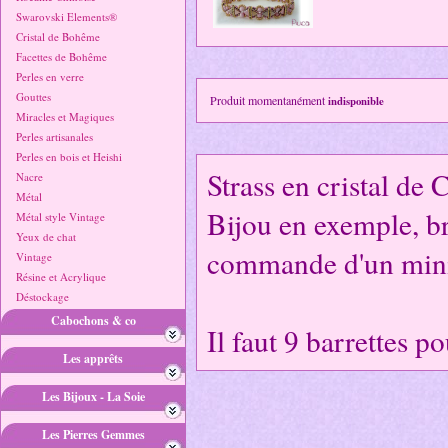
Swarovski Elements®
Cristal de Bohême
Facettes de Bohême
Perles en verre
Gouttes
Produit momentanément
indisponible
Miracles et Magiques
Perles artisanales
Perles en bois et Heishi
Strass en cristal de 
Nacre
Métal
Bijou en exemple, br
Métal style Vintage
Yeux de chat
commande d'un min
Vintage
Résine et Acrylique
Déstockage
Cabochons & co
Il faut 9 barrettes 
Les apprêts
Les Bijoux - La Soie
Les Pierres Gemmes