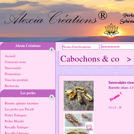
Alexia Créations
Cabochons & co 
Accueil
Contactez-nous
Nouveautés
Promotions
Tous les produits
Intercalaire stra
Recherche
Barrette strass 1
Les perles
Rondes aplaties facettées
Stock
: 0
Les perles par Puca®
Perles Tchèques
Perles Miyuki
Rocaille Tchèque
Rocaille Chinoise