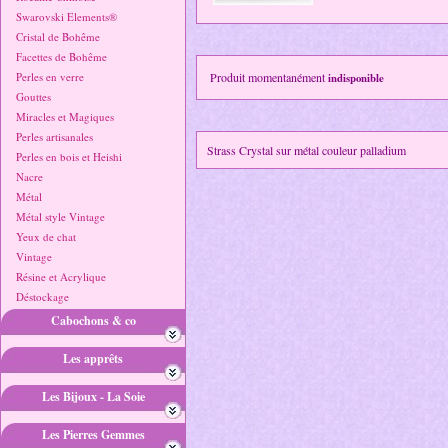
Swarovski Elements®
Cristal de Bohême
Facettes de Bohême
Perles en verre
Produit momentanément
indisponible
Gouttes
Miracles et Magiques
Perles artisanales
Strass Crystal sur métal couleur palladium
Perles en bois et Heishi
Nacre
Métal
Métal style Vintage
Yeux de chat
Vintage
Résine et Acrylique
Déstockage
Cabochons & co
Les apprêts
Les Bijoux - La Soie
Les Pierres Gemmes