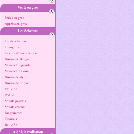
Vente en gros
Perles en gros
Apprêts en gros
Les Schémas
Lot de schémas
Triangle 3d
Licence d'enseignement
Housse de Bougie
Manchettes peyote
Manchettes Loom
Housse de stylo
Housse de briquet
Etoile 3d
Pod 3d
Spirale peytwist
Spirale crochet
Diagrammes
Tutoriels
Boule 3d
Aide à la réalisation