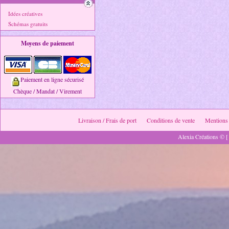
Idées créatives
Schémas gratuits
Moyens de paiement
Paiement en ligne sécurisé
Chèque / Mandat / Virement
Livraison / Frais de port
Conditions de vente
Mentions 
Alexia Créations © [ 