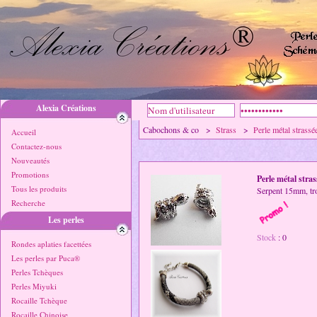
Alexia Créations
Cabochons & co >
Strass
>
Perle métal strassé
Accueil
Contactez-nous
Nouveautés
Promotions
Perle métal stras
Tous les produits
Serpent 15mm, tr
Recherche
Les perles
Stock
: 0
Rondes aplaties facettées
Les perles par Puca®
Perles Tchèques
Perles Miyuki
Rocaille Tchèque
Rocaille Chinoise