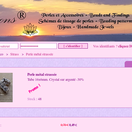
Vos identifiants ?
cliquez I
& co >
Strass
>
Perle métal strassée
Perle métal strassée
Tube 16x6mm. Crystal sur argenté -30%
Stock
: 48
:
0,49 €
0,70 €