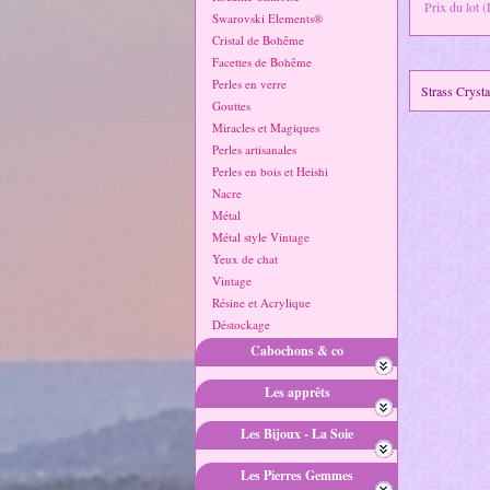
Prix du lot 
Swarovski Elements®
Cristal de Bohême
Facettes de Bohême
Perles en verre
Strass Cryst
Gouttes
Miracles et Magiques
Perles artisanales
Perles en bois et Heishi
Nacre
Métal
Métal style Vintage
Yeux de chat
Vintage
Résine et Acrylique
Déstockage
Cabochons & co
Les apprêts
Les Bijoux - La Soie
Les Pierres Gemmes