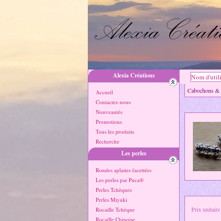
Alexia Créations
Cabochons 
Accueil
Contactez-nous
Nouveautés
Promotions
Tous les produits
Recherche
Les perles
Rondes aplaties facettées
Les perles par Puca®
Perles Tchèques
Perles Miyuki
Prix unitaire
Rocaille Tchèque
Rocaille Chinoise