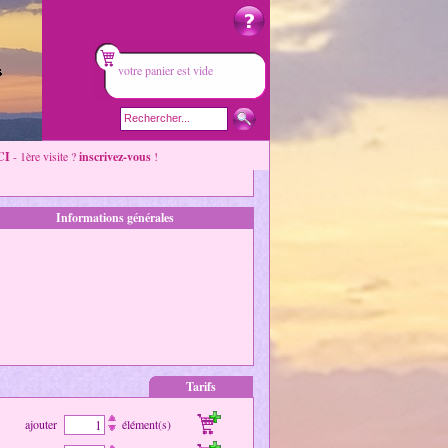
votre panier est vide
CI
- 1ère visite ?
inscrivez-vous
!
Informations générales
Tarifs
ajouter
élément(s)