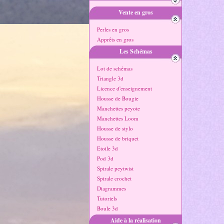
Vente en gros
Perles en gros
Apprêts en gros
Les Schémas
Lot de schémas
Triangle 3d
Licence d'enseignement
Housse de Bougie
Manchettes peyote
Manchettes Loom
Housse de stylo
Housse de briquet
Etoile 3d
Pod 3d
Spirale peytwist
Spirale crochet
Diagrammes
Tutoriels
Boule 3d
Aide à la réalisation