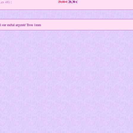
(Les 48)
:
20,30 €
29,00 €
al sur métal argenté Trou 1mm