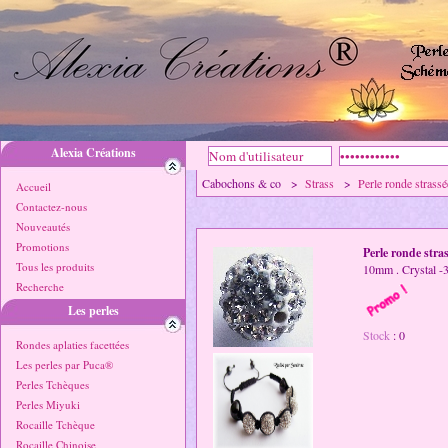
Alexia Créations
Cabochons & co >
Strass
>
Perle ronde strassé
Accueil
Contactez-nous
Nouveautés
Promotions
Perle ronde stra
Tous les produits
10mm . Crystal 
Recherche
Les perles
Stock
: 0
Rondes aplaties facettées
Les perles par Puca®
Perles Tchèques
Perles Miyuki
Rocaille Tchèque
Rocaille Chinoise