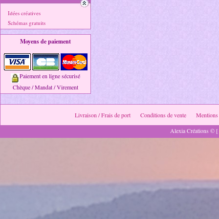
Idées créatives
Schémas gratuits
Moyens de paiement
Paiement en ligne sécurisé
Chèque / Mandat / Virement
Livraison / Frais de port
Conditions de vente
Mentions 
Alexia Créations © [ 