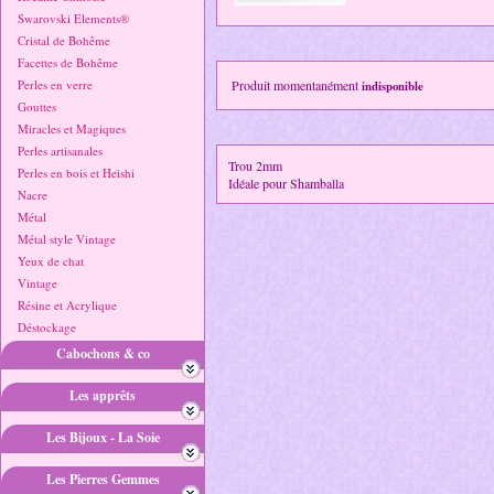
Swarovski Elements®
Cristal de Bohême
Facettes de Bohême
Perles en verre
Produit momentanément
indisponible
Gouttes
Miracles et Magiques
Perles artisanales
Trou 2mm
Perles en bois et Heishi
Idéale pour Shamballa
Nacre
Métal
Métal style Vintage
Yeux de chat
Vintage
Résine et Acrylique
Déstockage
Cabochons & co
Les apprêts
Les Bijoux - La Soie
Les Pierres Gemmes