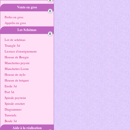
Vente en gros
Perles en gros
Apprêts en gros
Les Schémas
Lot de schémas
Triangle 3d
Licence d'enseignement
Housse de Bougie
Manchettes peyote
Manchettes Loom
Housse de stylo
Housse de briquet
Etoile 3d
Pod 3d
Spirale peytwist
Spirale crochet
Diagrammes
Tutoriels
Boule 3d
Aide à la réalisation