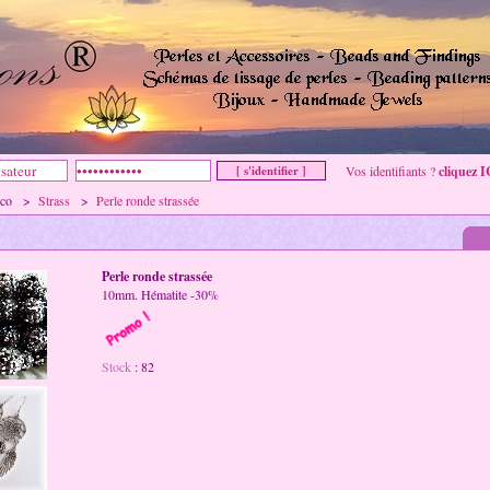
Vos identifiants ?
cliquez I
& co >
Strass
>
Perle ronde strassée
Perle ronde strassée
10mm. Hématite -30%
Stock
: 82