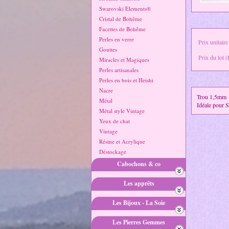
Swarovski Elements®
Cristal de Bohême
Facettes de Bohême
Perles en verre
Prix unitaire
Gouttes
Prix du lot (
Miracles et Magiques
Perles artisanales
Perles en bois et Heishi
Nacre
Trou 1,5mm
Métal
Idéale pour 
Métal style Vintage
Yeux de chat
Vintage
Résine et Acrylique
Déstockage
Cabochons & co
Les apprêts
Les Bijoux - La Soie
Les Pierres Gemmes