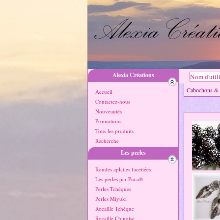
Alexia Créations
Cabochons 
Accueil
Contactez-nous
Nouveautés
Promotions
Tous les produits
Recherche
Les perles
Rondes aplaties facettées
Les perles par Puca®
Perles Tchèques
Perles Miyuki
Rocaille Tchèque
Rocaille Chinoise