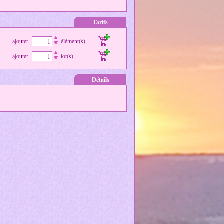
Tarifs
ajouter
élément(s)
ajouter
lot(s)
Détails