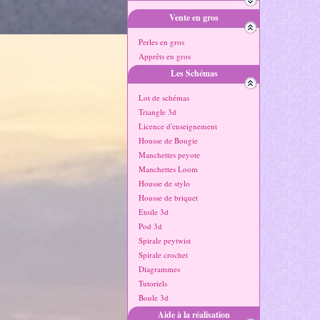
Vente en gros
Perles en gros
Apprêts en gros
Les Schémas
Lot de schémas
Triangle 3d
Licence d'enseignement
Housse de Bougie
Manchettes peyote
Manchettes Loom
Housse de stylo
Housse de briquet
Etoile 3d
Pod 3d
Spirale peytwist
Spirale crochet
Diagrammes
Tutoriels
Boule 3d
Aide à la réalisation