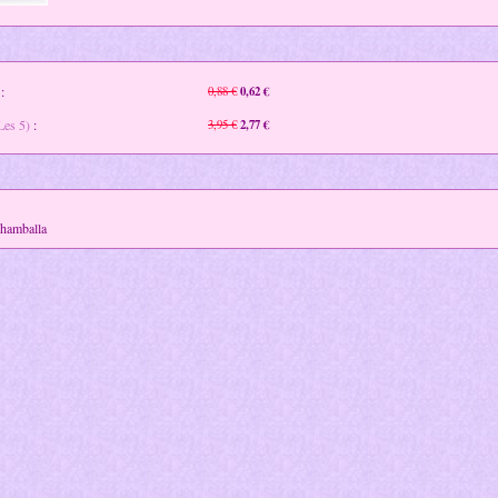
:
0,62 €
0,88 €
Les 5)
:
2,77 €
3,95 €
Shamballa