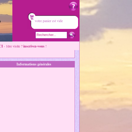
votre panier est vide
CI
- 1ère visite ?
inscrivez-vous
!
Informations générales