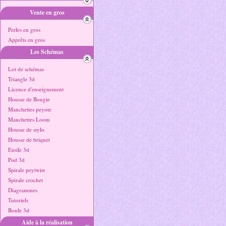
Vente en gros
Perles en gros
Apprêts en gros
Les Schémas
Lot de schémas
Triangle 3d
Licence d'enseignement
Housse de Bougie
Manchettes peyote
Manchettes Loom
Housse de stylo
Housse de briquet
Etoile 3d
Pod 3d
Spirale peytwist
Spirale crochet
Diagrammes
Tutoriels
Boule 3d
Aide à la réalisation