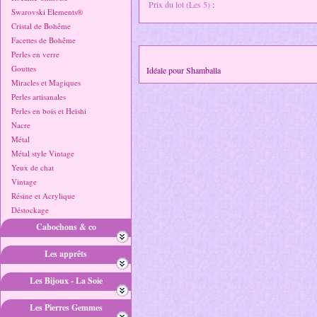
Prix du lot (Les 5)
:
Swarovski Elements®
Cristal de Bohême
Facettes de Bohême
Perles en verre
Gouttes
Idéale pour Shamballa
Miracles et Magiques
Perles artisanales
Perles en bois et Heishi
Nacre
Métal
Métal style Vintage
Yeux de chat
Vintage
Résine et Acrylique
Déstockage
Cabochons & co
Les apprêts
Les Bijoux - La Soie
Les Pierres Gemmes