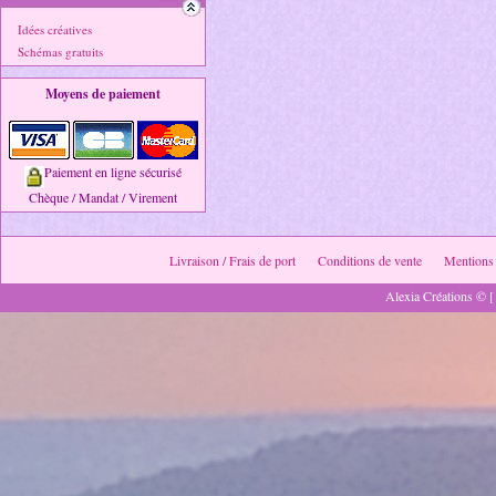
Idées créatives
Schémas gratuits
Moyens de paiement
Paiement en ligne sécurisé
Chèque / Mandat / Virement
Livraison / Frais de port
Conditions de vente
Mentions 
Alexia Créations © [ 