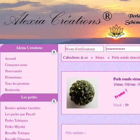
Alexia Créations
Cabochons & co >
Strass
>
Perle ronde strassé
Accueil
Contactez-nous
Nouveautés
Promotions
Perle ronde stra
Tous les produits
10mm. Olivine -
Recherche
Les perles
Stock
: 39
Rondes aplaties facettées
Les perles par Puca®
Perles Tchèques
Perles Miyuki
Prix unitaire
:
Rocaille Tchèque
Rocaille Chinoise