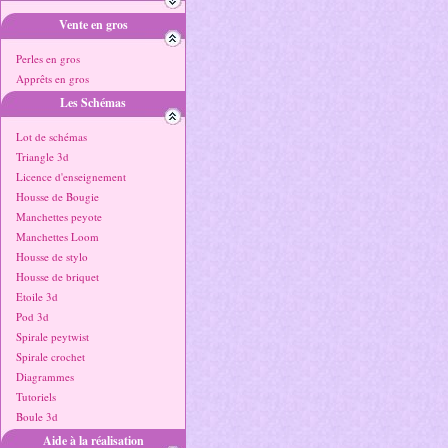
Vente en gros
Perles en gros
Apprêts en gros
Les Schémas
Lot de schémas
Triangle 3d
Licence d'enseignement
Housse de Bougie
Manchettes peyote
Manchettes Loom
Housse de stylo
Housse de briquet
Etoile 3d
Pod 3d
Spirale peytwist
Spirale crochet
Diagrammes
Tutoriels
Boule 3d
Aide à la réalisation