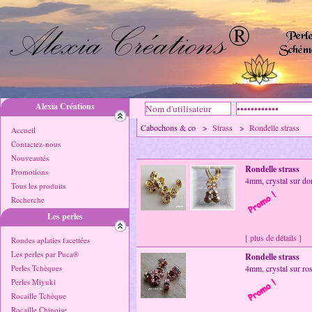
Alexia Créations
Cabochons & co >
Strass
>
Rondelle strass
Accueil
Contactez-nous
Nouveautés
Rondelle strass
Promotions
4mm, crystal sur d
Tous les produits
Recherche
Les perles
[ plus de détails ]
Rondes aplaties facettées
Les perles par Puca®
Rondelle strass
Perles Tchèques
4mm, crystal sur ro
Perles Miyuki
Rocaille Tchèque
Rocaille Chinoise