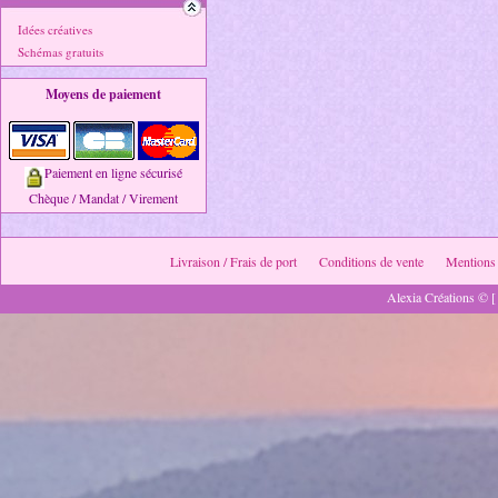
Idées créatives
Schémas gratuits
Moyens de paiement
Paiement en ligne sécurisé
Chèque / Mandat / Virement
Livraison / Frais de port
Conditions de vente
Mentions 
Alexia Créations © [ 