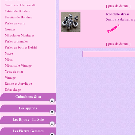
Swarovski Elements®
[ plus de détails ]
Cristal de Bohême
Rondelle strass
Facettes de Bohême
5mm, crystal sur ar
Perles en verre
Gouttes
Miracles et Magiques
Perles artisanales
[ plus de détails ]
Perles en bois et Heishi
Nacre
Métal
Métal style Vintage
Yeux de chat
Vintage
Résine et Acrylique
Déstockage
Cabochons & co
Les apprêts
Les Bijoux - La Soie
Les Pierres Gemmes