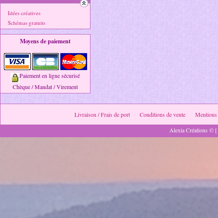
Idées créatives
Schémas gratuits
Moyens de paiement
Paiement en ligne sécurisé
Chèque / Mandat / Virement
Livraison / Frais de port
Conditions de vente
Mentions 
Alexia Créations © [ 