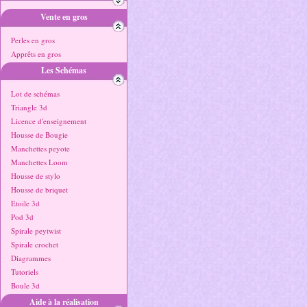
Vente en gros
Perles en gros
Apprêts en gros
Les Schémas
Lot de schémas
Triangle 3d
Licence d'enseignement
Housse de Bougie
Manchettes peyote
Manchettes Loom
Housse de stylo
Housse de briquet
Etoile 3d
Pod 3d
Spirale peytwist
Spirale crochet
Diagrammes
Tutoriels
Boule 3d
Aide à la réalisation