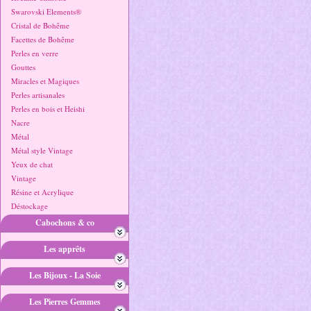
Swarovski Elements®
Cristal de Bohême
Facettes de Bohême
Perles en verre
Gouttes
Miracles et Magiques
Perles artisanales
Perles en bois et Heishi
Nacre
Métal
Métal style Vintage
Yeux de chat
Vintage
Résine et Acrylique
Déstockage
Cabochons & co
Les apprêts
Les Bijoux - La Soie
Les Pierres Gemmes