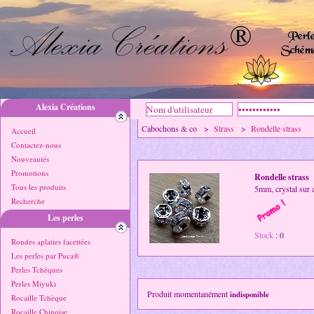
Alexia Créations
Cabochons & co >
Strass
>
Rondelle strass
Accueil
Contactez-nous
Nouveautés
Promotions
Rondelle strass
Tous les produits
5mm, crystal sur 
Recherche
Les perles
Stock
: 0
Rondes aplaties facettées
Les perles par Puca®
Perles Tchèques
Perles Miyuki
Produit momentanément
indisponible
Rocaille Tchèque
Rocaille Chinoise