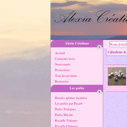
Alexia Créations
Cabochons 
Accueil
Contactez-nous
Nouveautés
Promotions
Tous les produits
Recherche
Les perles
Rondes aplaties facettées
Les perles par Puca®
Perles Tchèques
Perles Miyuki
Rocaille Tchèque
Rocaille Chinoise