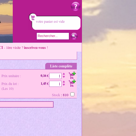
votre panier est vide
CI
- 1ère visite ?
inscrivez-vous
!
Liste complète
Prix unitaire :
0,16 €
Prix du lot :
1,45 €
(Les 10)
Stock
: 810