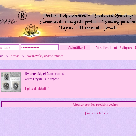
Vos identifiants ?
cliquez I
& co >
Strass
>
Swarovski, châton monté
Swarovski, châton monté
4mm Crystal sur argent
[ plus de détails ]
[ retour à la liste ]