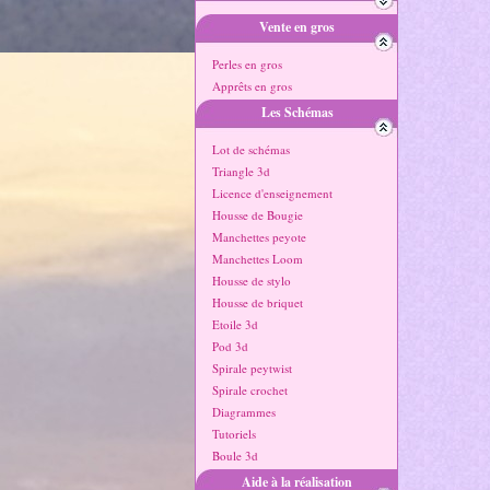
Vente en gros
Perles en gros
Apprêts en gros
Les Schémas
Lot de schémas
Triangle 3d
Licence d'enseignement
Housse de Bougie
Manchettes peyote
Manchettes Loom
Housse de stylo
Housse de briquet
Etoile 3d
Pod 3d
Spirale peytwist
Spirale crochet
Diagrammes
Tutoriels
Boule 3d
Aide à la réalisation