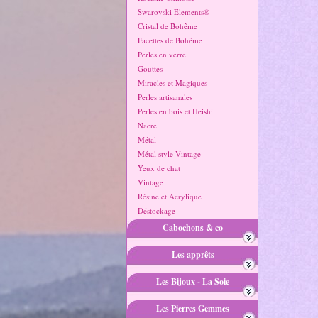
Swarovski Elements®
Cristal de Bohême
Facettes de Bohême
Perles en verre
Gouttes
Miracles et Magiques
Perles artisanales
Perles en bois et Heishi
Nacre
Métal
Métal style Vintage
Yeux de chat
Vintage
Résine et Acrylique
Déstockage
Cabochons & co
Les apprêts
Les Bijoux - La Soie
Les Pierres Gemmes