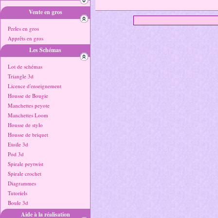
Vente en gros
Perles en gros
Apprêts en gros
Les Schémas
Lot de schémas
Triangle 3d
Licence d'enseignement
Housse de Bougie
Manchettes peyote
Manchettes Loom
Housse de stylo
Housse de briquet
Etoile 3d
Pod 3d
Spirale peytwist
Spirale crochet
Diagrammes
Tutoriels
Boule 3d
Aide à la réalisation