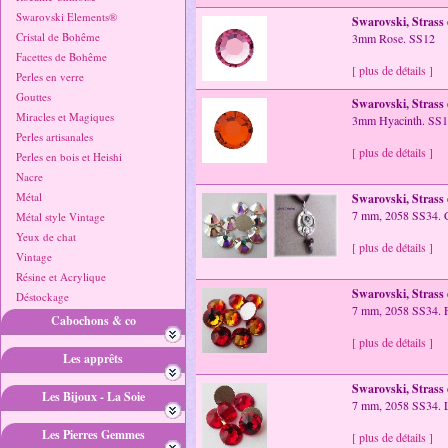
Swarovski Elements®
Swarovski, Strass 
Cristal de Bohême
3mm Rose. SS12
Facettes de Bohême
[ plus de détails ]
Perles en verre
Gouttes
Swarovski, Strass 
Miracles et Magiques
3mm Hyacinth. SS
Perles artisanales
[ plus de détails ]
Perles en bois et Heishi
Nacre
Métal
Swarovski, Strass 
7 mm, 2058 SS34. C
Métal style Vintage
Yeux de chat
[ plus de détails ]
Vintage
Résine et Acrylique
Swarovski, Strass 
Déstockage
7 mm, 2058 SS34. F
Cabochons & co
[ plus de détails ]
Les apprêts
Swarovski, Strass 
Les Bijoux - La Soie
7 mm, 2058 SS34. L
Les Pierres Gemmes
[ plus de détails ]