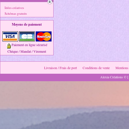
Idées créatives
Schémas gratuits
Moyens de paiement
Paiement en ligne sécurisé
Chèque / Mandat / Virement
Livraison / Frais de port
Conditions de vente
Mentions 
Alexia Créations © [ 