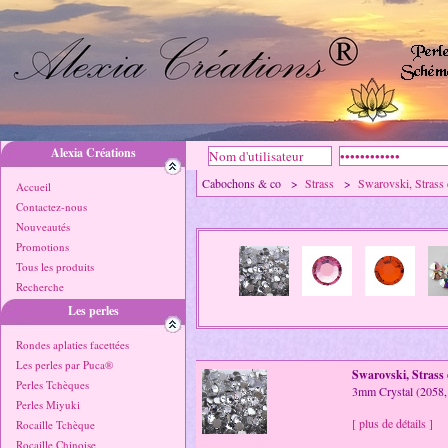
Alexia Créations
Cabochons & co >
Strass
>
Swarovski, Strass 
Accueil
Contactez-nous
Nouveautés
Promotions
Tous les produits
Recherche
Les perles
Rondes aplaties facettées
Les perles par Puca®
Swarovski, Strass 
Perles Tchèques
3mm Crystal (2058,
Perles Miyuki
[ plus de détails ]
Rocaille Tchèque
Rocaille Chinoise