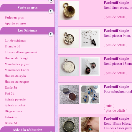
Pendentif simple
Vente en gros
Rond 8mm creux, b
[ plus de détails ]
Perles en gros
Apprêts en gros
Les Schémas
Pendentif simple
Rond plateau 9mm, ar
Lot de schémas
[ plus de détails ]
Triangle 3d
Licence d'enseignement
Housse de Bougie
Pendentif simple
Rond plateau 15mm, 
Manchettes peyote
Manchettes Loom
[ plus de détails ]
Housse de stylo
Housse de briquet
Pendentif simple
Etoile 3d
Pour cabochon rond 
Pod 3d
Spirale peytwist
Spirale crochet
[ suite ]
[ plus de détails ]
Diagrammes
Tutoriels
Pendentif simple
Boule 3d
Rond 18mm biface, 
Les deux faces peuv
Aide à la réalisation