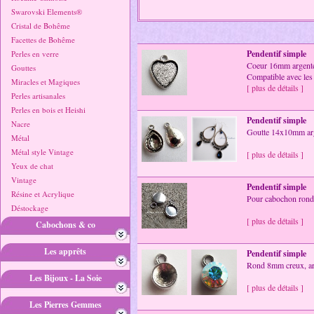
Swarovski Elements®
Cristal de Bohême
Facettes de Bohême
Pendentif simple
Perles en verre
Coeur 16mm argenté 
Gouttes
Compatible avec les
Miracles et Magiques
[ plus de détails ]
Perles artisanales
Perles en bois et Heishi
Pendentif simple
Nacre
Goutte 14x10mm arge
Métal
Métal style Vintage
[ plus de détails ]
Yeux de chat
Vintage
Pendentif simple
Résine et Acrylique
Pour cabochon rond
Déstockage
[ plus de détails ]
Cabochons & co
Les apprêts
Pendentif simple
Rond 8mm creux, arg
Les Bijoux - La Soie
[ plus de détails ]
Les Pierres Gemmes