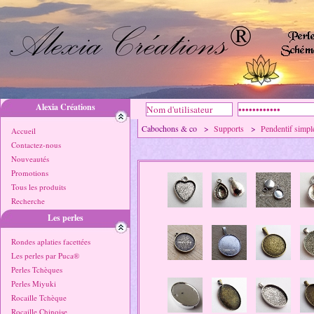
Alexia Créations
Cabochons & co >
Supports
>
Pendentif simpl
Accueil
Contactez-nous
Nouveautés
Promotions
Tous les produits
Recherche
Les perles
Rondes aplaties facettées
Les perles par Puca®
Perles Tchèques
Perles Miyuki
Rocaille Tchèque
Rocaille Chinoise