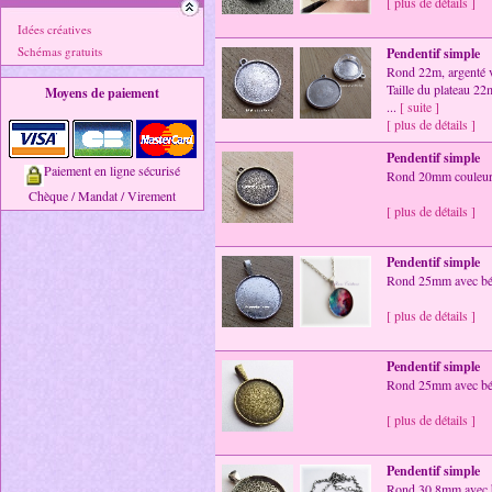
[ plus de détails ]
Idées créatives
Schémas gratuits
Pendentif simple
Rond 22m, argenté vi
Taille du plateau 2
Moyens de paiement
...
[ suite ]
[ plus de détails ]
Pendentif simple
Paiement en ligne sécurisé
Rond 20mm couleur
Chèque / Mandat / Virement
[ plus de détails ]
Pendentif simple
Rond 25mm avec béli
[ plus de détails ]
Pendentif simple
Rond 25mm avec bél
[ plus de détails ]
Pendentif simple
Rond 30,8mm avec bé