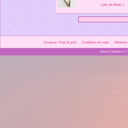
[ plus de détails ]
Livraison / Frais de port
Conditions de vente
Mentions 
Alexia Créations © [ 