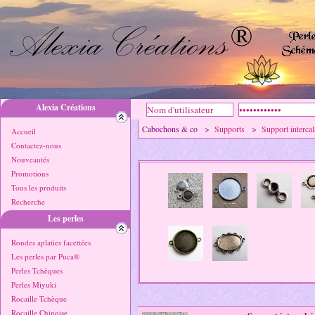
Alexia Créations
Cabochons & co >
Supports
>
Support intercal
Accueil
Contactez-nous
Nouveautés
Promotions
Tous les produits
Recherche
Les perles
Rondes aplaties facettées
Les perles par Puca®
Perles Tchèques
Perles Miyuki
Rocaille Tchèque
Rocaille Chinoise