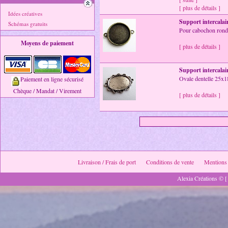
[ plus de détails ]
Idées créatives
Support intercalai
Schémas gratuits
Pour cabochon rond
Moyens de paiement
[ plus de détails ]
Support intercalai
Ovale dentelle 25x1
Paiement en ligne sécurisé
Chèque / Mandat / Virement
[ plus de détails ]
Livraison / Frais de port
Conditions de vente
Mentions 
Alexia Créations © [ 