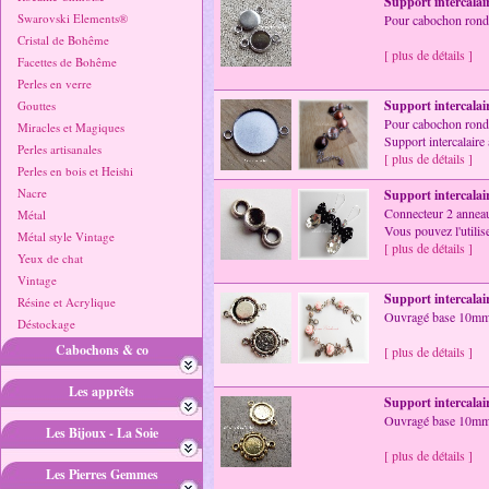
Support intercalai
Swarovski Elements®
Pour cabochon rond
Cristal de Bohême
[ plus de détails ]
Facettes de Bohême
Perles en verre
Support intercalai
Gouttes
Pour cabochon rond
Miracles et Magiques
Support intercalaire
Perles artisanales
[ plus de détails ]
Perles en bois et Heishi
Nacre
Support intercalai
Connecteur 2 anneau
Métal
Vous pouvez l'utilis
Métal style Vintage
[ plus de détails ]
Yeux de chat
Vintage
Support intercalai
Résine et Acrylique
Ouvragé base 10mm, 
Déstockage
Cabochons & co
[ plus de détails ]
Les apprêts
Support intercalai
Ouvragé base 10mm,
Les Bijoux - La Soie
[ plus de détails ]
Les Pierres Gemmes