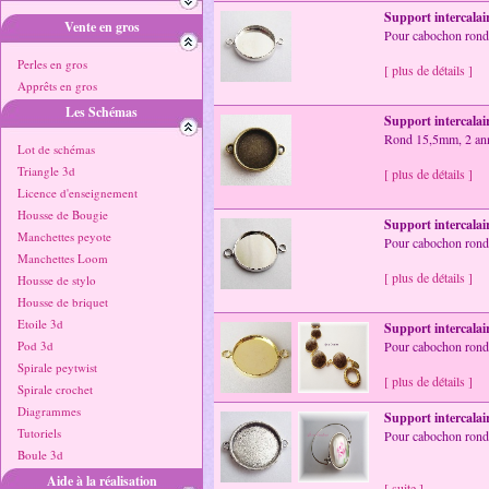
Support intercalai
Vente en gros
Pour cabochon rond
Perles en gros
[ plus de détails ]
Apprêts en gros
Les Schémas
Support intercalai
Rond 15,5mm, 2 an
Lot de schémas
Triangle 3d
[ plus de détails ]
Licence d'enseignement
Housse de Bougie
Support intercalai
Manchettes peyote
Pour cabochon rond
Manchettes Loom
[ plus de détails ]
Housse de stylo
Housse de briquet
Etoile 3d
Support intercalai
Pod 3d
Pour cabochon rond
Spirale peytwist
[ plus de détails ]
Spirale crochet
Diagrammes
Support intercalai
Tutoriels
Pour cabochon rond 
Boule 3d
Aide à la réalisation
[ suite ]