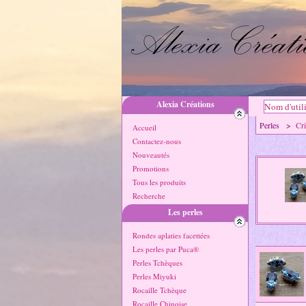
Alexia Créations
Perles >
Cr
Accueil
Contactez-nous
Nouveautés
Promotions
Tous les produits
Recherche
Les perles
Rondes aplaties facettées
Les perles par Puca®
Perles Tchèques
Perles Miyuki
Rocaille Tchèque
Rocaille Chinoise