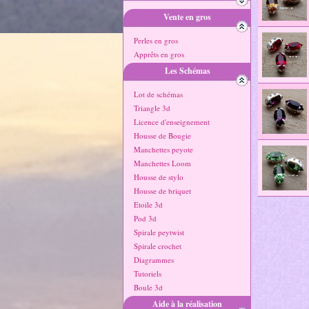
Vente en gros
Perles en gros
Apprêts en gros
Les Schémas
Lot de schémas
Triangle 3d
Licence d'enseignement
Housse de Bougie
Manchettes peyote
Manchettes Loom
Housse de stylo
Housse de briquet
Etoile 3d
Pod 3d
Spirale peytwist
Spirale crochet
Diagrammes
Tutoriels
Boule 3d
Aide à la réalisation