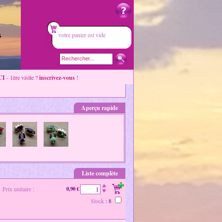
votre panier est vide
CI
- 1ère visite ?
inscrivez-vous
!
Aperçu rapide
Liste complète
Prix unitaire :
0,90 €
Stock
: 8