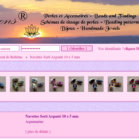
Vos identifiants ?
cliquez I
istal de Bohême
>
Navettes Serti Argenté 10 x 5 mm
Navettes Serti Argenté 10 x 5 mm
Aquamarine
[ plus de détails ]