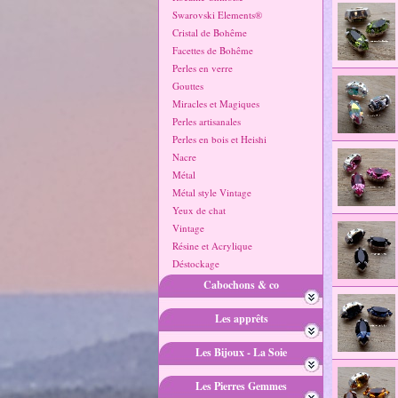
Swarovski Elements®
Cristal de Bohême
Facettes de Bohême
Perles en verre
Gouttes
Miracles et Magiques
Perles artisanales
Perles en bois et Heishi
Nacre
Métal
Métal style Vintage
Yeux de chat
Vintage
Résine et Acrylique
Déstockage
Cabochons & co
Les apprêts
Les Bijoux - La Soie
Les Pierres Gemmes