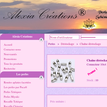
Alexia Créations
Perles >
Déstockage
>
Chaîne déstockage
Accueil
Contactez-nous
Nouveautés
Promotions
Chaîne déstocka
Tous les produits
Connecteur 10x4 
Recherche
Les perles
Stock
: 10
Rondes aplaties facettées
Les perles par Puca®
Perles Tchèques
Perles Miyuki
Prix unitaire
:
Rocaille Tchèque
Rocaille Chinoise