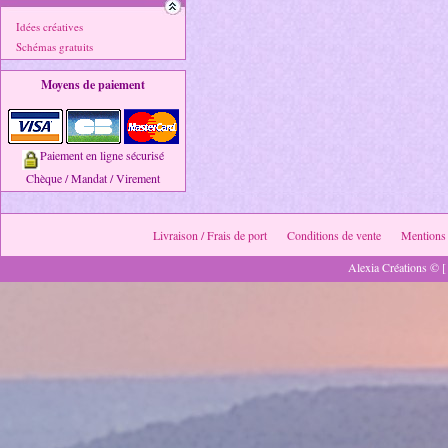
Idées créatives
Schémas gratuits
Moyens de paiement
Paiement en ligne sécurisé
Chèque / Mandat / Virement
Livraison / Frais de port
Conditions de vente
Mentions 
Alexia Créations © [ 