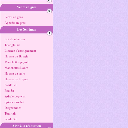
Vente en gros
Perles en gros
Apprêts en gros
Les Schémas
Lot de schémas
Triangle 3d
Licence d'enseignement
Housse de Bougie
Manchettes peyote
Manchettes Loom
Housse de stylo
Housse de briquet
Etoile 3d
Pod 3d
Spirale peytwist
Spirale crochet
Diagrammes
Tutoriels
Boule 3d
Aide à la réalisation