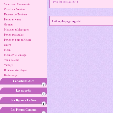
Prix du lot (Les 20)
:
Swarovski Elements®
Cristal de Bohême
Facettes de Bohême
Perles en verre
Laiton plaquage argenté
Gouttes
Miracles et Magiques
Perles artisanales
Perles en bois et Heishi
Nacre
Métal
Métal style Vintage
Yeux de chat
Vintage
Résine et Acrylique
Déstockage
Cabochons & co
Les apprêts
Les Bijoux - La Soie
Les Pierres Gemmes