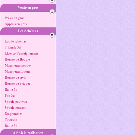
Vente en gros
Perles en gros
Apprêts en gros
Les Schémas
Lot de schémas
Triangle 3d
Licence d'enseignement
Housse de Bougie
Manchettes peyote
Manchettes Loom
Housse de stylo
Housse de briquet
Etoile 3d
Pod 3d
Spirale peytwist
Spirale crochet
Diagrammes
Tutoriels
Boule 3d
Aide à la réalisation