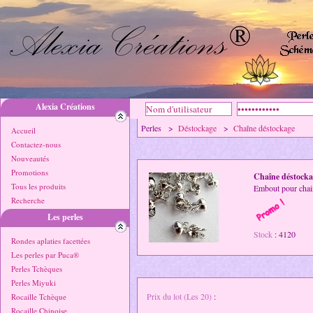
Alexia Créations
Perles >
Déstockage
>
Chaîne déstockage
Accueil
Contactez-nous
Nouveautés
Promotions
Chaîne déstocka
Tous les produits
Embout pour chai
Recherche
Les perles
Stock
: 4120
Rondes aplaties facettées
Les perles par Puca®
Perles Tchèques
Perles Miyuki
Prix du lot (Les 20)
:
Rocaille Tchèque
Rocaille Chinoise