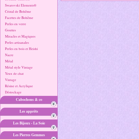
Swarovski Elements®
Cristal de Bohême
Facettes de Bohême
Perles en verre
Gouttes
Miracles et Magiques
Perles artisanales
Perles en bois et Heishi
Nacre
Métal
Métal style Vintage
Yeux de chat
Vintage
Résine et Acrylique
Déstockage
Cabochons & co
Les apprêts
Les Bijoux - La Soie
Les Pierres Gemmes