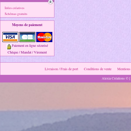
Idées créatives
Schémas gratuits
Moyens de paiement
Paiement en ligne sécurisé
Chèque / Mandat / Virement
Livraison / Frais de port
Conditions de vente
Mentions 
Alexia Créations © [ 