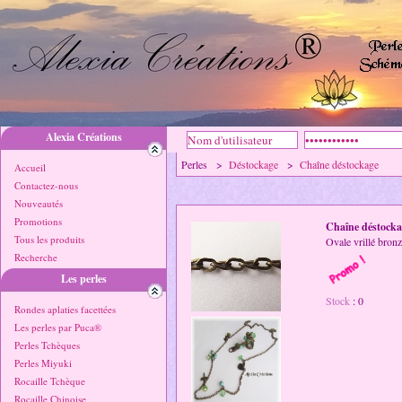
Alexia Créations
Perles >
Déstockage
>
Chaîne déstockage
Accueil
Contactez-nous
Nouveautés
Promotions
Chaîne déstocka
Tous les produits
Ovale vrillé bro
Recherche
Les perles
Stock
: 0
Rondes aplaties facettées
Les perles par Puca®
Perles Tchèques
Perles Miyuki
Rocaille Tchèque
Rocaille Chinoise