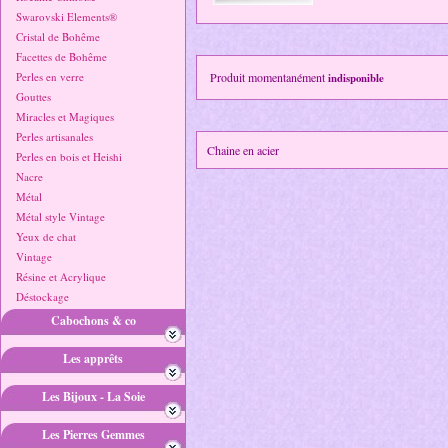
Swarovski Elements®
Cristal de Bohême
Facettes de Bohême
Perles en verre
Produit momentanément
indisponible
Gouttes
Miracles et Magiques
Perles artisanales
Chaine en acier
Perles en bois et Heishi
Nacre
Métal
Métal style Vintage
Yeux de chat
Vintage
Résine et Acrylique
Déstockage
Cabochons & co
Les apprêts
Les Bijoux - La Soie
Les Pierres Gemmes