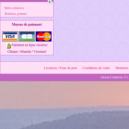
Idées créatives
Schémas gratuits
Moyens de paiement
Paiement en ligne sécurisé
Chèque / Mandat / Virement
Livraison / Frais de port
Conditions de vente
Mentions 
Alexia Créations © [ 