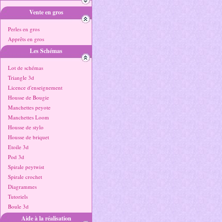
Vente en gros
Perles en gros
Apprêts en gros
Les Schémas
Lot de schémas
Triangle 3d
Licence d'enseignement
Housse de Bougie
Manchettes peyote
Manchettes Loom
Housse de stylo
Housse de briquet
Etoile 3d
Pod 3d
Spirale peytwist
Spirale crochet
Diagrammes
Tutoriels
Boule 3d
Aide à la réalisation