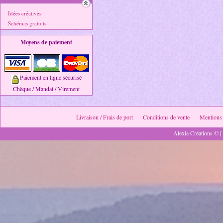
Idées créatives
Schémas gratuits
Moyens de paiement
Paiement en ligne sécurisé
Chèque / Mandat / Virement
Livraison / Frais de port
Conditions de vente
Mentions 
Alexia Créations © [ 