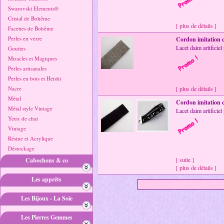
Swarovski Elements®
Cristal de Bohême
[ plus de détails ]
Facettes de Bohême
Perles en verre
Cordon imitation 
Lacet daim artificie
Gouttes
Miracles et Magiques
Perles artisanales
Perles en bois et Heishi
Nacre
[ plus de détails ]
Métal
Cordon imitation 
Métal style Vintage
Lacet daim artificie
Yeux de chat
Vintage
Résine et Acrylique
Déstockage
[ suite ]
Cabochons & co
[ plus de détails ]
Les apprêts
Les Bijoux - La Soie
Les Pierres Gemmes