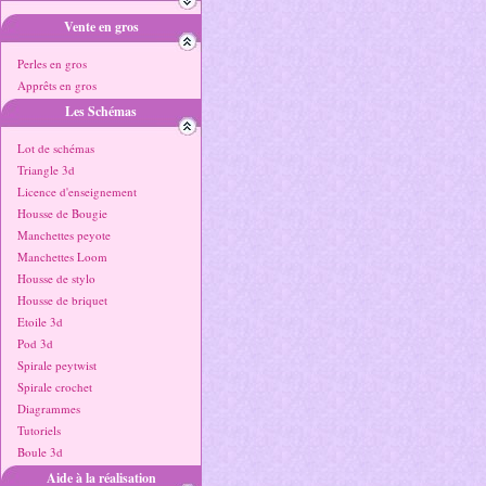
Vente en gros
Perles en gros
Apprêts en gros
Les Schémas
Lot de schémas
Triangle 3d
Licence d'enseignement
Housse de Bougie
Manchettes peyote
Manchettes Loom
Housse de stylo
Housse de briquet
Etoile 3d
Pod 3d
Spirale peytwist
Spirale crochet
Diagrammes
Tutoriels
Boule 3d
Aide à la réalisation