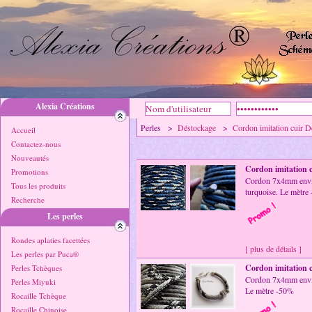
Alexia Créations
Perles >
Déstockage
>
Cordon imitation cuir 
Accueil
Contactez-nous
Nouveautés
Cordon imitation 
Promotions
Cordon 7x4mm enviro
Tous les produits
turquoise. Le mètre
Recherche
Les perles
Rondes aplaties facettées
[ plus de détails ]
Les perles par Puca®
Cordon imitation 
Perles Tchèques
Cordon 7x4mm enviro
Perles Miyuki
Le mètre -50%
Rocaille Tchèque
Rocaille Chinoise