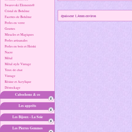
Swarovski Elements®
Cristal de Bohême
épaisseur 1,4mm environ
Facettes de Bohême
Perles en verre
Gouttes
Miracles et Magiques
Perles artisanales
Perles en bois et Heishi
Nacre
Métal
Métal style Vintage
Yeux de chat
Vintage
Résine et Acrylique
Déstockage
Cabochons & co
Les apprêts
Les Bijoux - La Soie
Les Pierres Gemmes