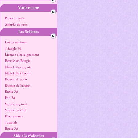
Vente en gros
Perles en gros
Apprêts en gros
Les Schémas
Lot de schémas
Triangle 3d
Licence d'enseignement
Housse de Bougie
Manchettes peyote
Manchettes Loom
Housse de stylo
Housse de briquet
Etoile 3d
Pod 3d
Spirale peytwist
Spirale crochet
Diagrammes
Tutoriels
Boule 3d
Aide à la réalisation