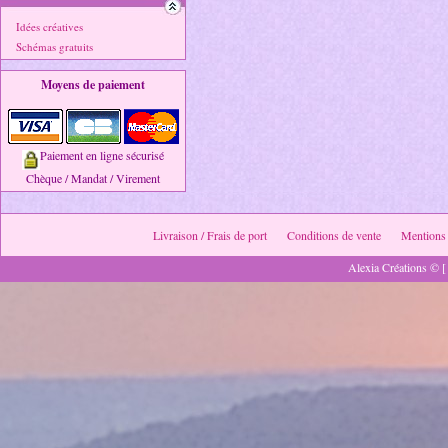
Idées créatives
Schémas gratuits
Moyens de paiement
Paiement en ligne sécurisé
Chèque / Mandat / Virement
Livraison / Frais de port
Conditions de vente
Mentions 
Alexia Créations © [ 