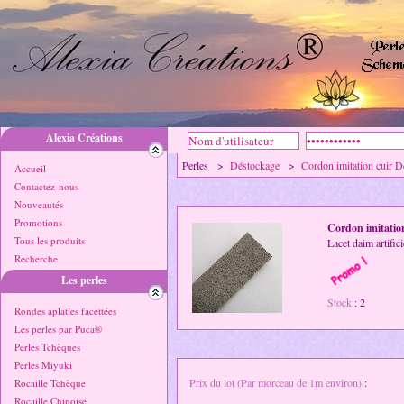
Alexia Créations
Perles >
Déstockage
>
Cordon imitation cuir 
Accueil
Contactez-nous
Nouveautés
Promotions
Cordon imitatio
Tous les produits
Lacet daim artific
Recherche
Les perles
Stock
: 2
Rondes aplaties facettées
Les perles par Puca®
Perles Tchèques
Perles Miyuki
Prix du lot (Par morceau de 1m environ)
:
Rocaille Tchèque
Rocaille Chinoise