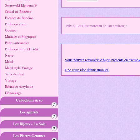
Swarovski Elements®
Cristal de Bohême
Facettes de Bohême
Perles en verre
Prix du lot (Par morceau de 1m environ)
:
Gouttes
Miracles et Magiques
Perles artisanales
Perles en bois et Heishi
Nacre
Vous pouvez retrouver le bijou présenté en exemple
Métal
Métal style Vintage
Une autre idée d'utilisation ici.
Yeux de chat
Vintage
Résine et Acrylique
Déstockage
Cabochons & co
Les apprêts
Les Bijoux - La Soie
Les Pierres Gemmes