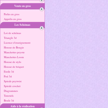
Vente en gros
Perles en gros
Apprêts en gros
Les Schémas
Lot de schémas
Triangle 3d
Licence d'enseignement
Housse de Bougie
Manchettes peyote
Manchettes Loom
Housse de stylo
Housse de briquet
Etoile 3d
Pod 3d
Spirale peytwist
Spirale crochet
Diagrammes
Tutoriels
Boule 3d
Aide à la réalisation