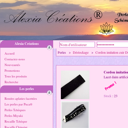
Alexia Créations
Perles >
Déstockage
>
Cordon imitation cuir 
Accueil
Contactez-nous
Nouveautés
Promotions
Cordon imitatio
Tous les produits
Lacet daim artific
Recherche
Les perles
Stock
: 23
Rondes aplaties facettées
Les perles par Puca®
Perles Tchèques
Perles Miyuki
Rocaille Tchèque
Rocaille Chinoise