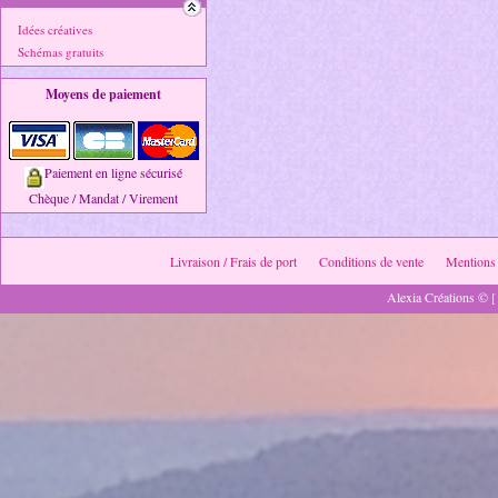
Idées créatives
Schémas gratuits
Moyens de paiement
Paiement en ligne sécurisé
Chèque / Mandat / Virement
Livraison / Frais de port
Conditions de vente
Mentions 
Alexia Créations © [ 