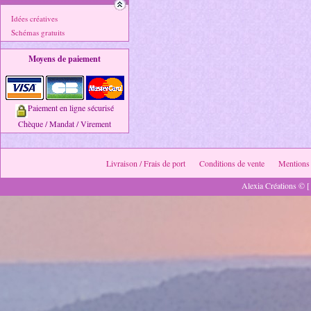
Idées créatives
Schémas gratuits
Moyens de paiement
Paiement en ligne sécurisé
Chèque / Mandat / Virement
Livraison / Frais de port
Conditions de vente
Mentions 
Alexia Créations © [ 