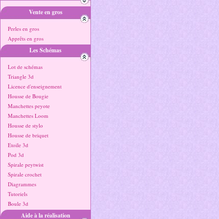
Vente en gros
Perles en gros
Apprêts en gros
Les Schémas
Lot de schémas
Triangle 3d
Licence d'enseignement
Housse de Bougie
Manchettes peyote
Manchettes Loom
Housse de stylo
Housse de briquet
Etoile 3d
Pod 3d
Spirale peytwist
Spirale crochet
Diagrammes
Tutoriels
Boule 3d
Aide à la réalisation