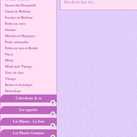
Prix du lot (Les 10)
:
Swarovski Elements®
Cristal de Bohême
Facettes de Bohême
Perles en verre
Gouttes
Miracles et Magiques
Perles artisanales
Perles en bois et Heishi
Nacre
Métal
Métal style Vintage
Yeux de chat
Vintage
Résine et Acrylique
Déstockage
Cabochons & co
Les apprêts
Les Bijoux - La Soie
Les Pierres Gemmes