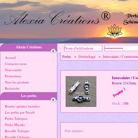
Alexia Créations
Perles >
Déstockage
>
Intercalaire / Connecteu
Accueil
Contactez-nous
Nouveautés
Promotions
Intercalaire / C
Tous les produits
Boucle 23x5mm, 2 
Recherche
Les perles
Stock
: 356
Rondes aplaties facettées
Les perles par Puca®
Perles Tchèques
Perles Miyuki
Prix unitaire
:
Rocaille Tchèque
Rocaille Chinoise