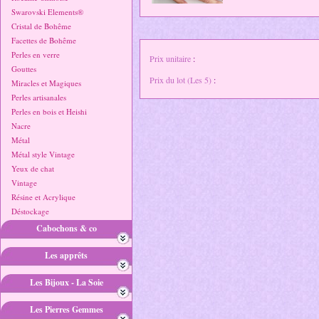
Swarovski Elements®
Cristal de Bohême
Facettes de Bohême
Perles en verre
Prix unitaire
:
Gouttes
Prix du lot (Les 5)
:
Miracles et Magiques
Perles artisanales
Perles en bois et Heishi
Nacre
Métal
Métal style Vintage
Yeux de chat
Vintage
Résine et Acrylique
Déstockage
Cabochons & co
Les apprêts
Les Bijoux - La Soie
Les Pierres Gemmes