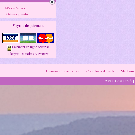
Idées créatives
Schémas gratuits
Moyens de paiement
Paiement en ligne sécurisé
Chèque / Mandat / Virement
Livraison / Frais de port
Conditions de vente
Mentions 
Alexia Créations © [ 