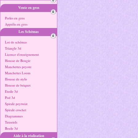
Vente en gros
Perles en gros
Apprêts en gros
Les Schémas
Lot de schémas
Triangle 3d
Licence d'enseignement
Housse de Bougie
Manchettes peyote
Manchettes Loom
Housse de stylo
Housse de briquet
Etoile 3d
Pod 3d
Spirale peytwist
Spirale crochet
Diagrammes
Tutoriels
Boule 3d
Aide à la réalisation