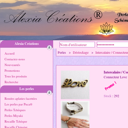
Alexia Créations
Perles >
Déstockage
>
Intercalaire / Connecteu
Accueil
Contactez-nous
Nouveautés
Promotions
Intercalaire / C
Tous les produits
Connecteur Love
Recherche
Les perles
Stock
: 292
Rondes aplaties facettées
Les perles par Puca®
Perles Tchèques
Perles Miyuki
Rocaille Tchèque
Rocaille Chinoise