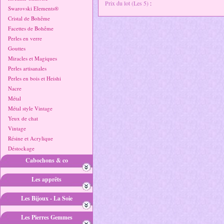
Prix du lot (Les 5)
:
Swarovski Elements®
Cristal de Bohême
Facettes de Bohême
Perles en verre
Gouttes
Miracles et Magiques
Perles artisanales
Perles en bois et Heishi
Nacre
Métal
Métal style Vintage
Yeux de chat
Vintage
Résine et Acrylique
Déstockage
Cabochons & co
Les apprêts
Les Bijoux - La Soie
Les Pierres Gemmes