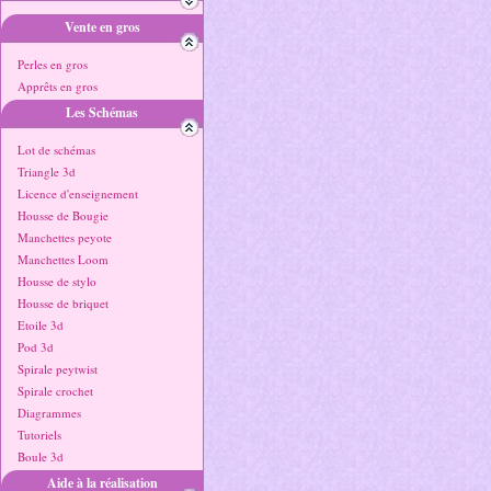
Vente en gros
Perles en gros
Apprêts en gros
Les Schémas
Lot de schémas
Triangle 3d
Licence d'enseignement
Housse de Bougie
Manchettes peyote
Manchettes Loom
Housse de stylo
Housse de briquet
Etoile 3d
Pod 3d
Spirale peytwist
Spirale crochet
Diagrammes
Tutoriels
Boule 3d
Aide à la réalisation