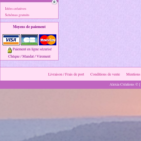
Idées créatives
Schémas gratuits
Moyens de paiement
Paiement en ligne sécurisé
Chèque / Mandat / Virement
Livraison / Frais de port
Conditions de vente
Mentions 
Alexia Créations © [ 