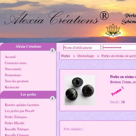
Alexia Créations
Perles >
Déstockage
>
Perles en résine ou acr
Accueil
Contactez-nous
Nouveautés
Promotions
Perles en résine
Tous les produits
Bouton 21mm, cra
Recherche
Les perles
Stock
: 18
Rondes aplaties facettées
Les perles par Puca®
Perles Tchèques
Perles Miyuki
Prix unitaire
:
Rocaille Tchèque
Rocaille Chinoise