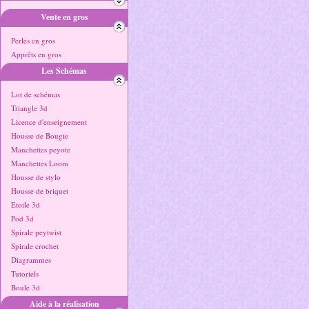
Vente en gros
Perles en gros
Apprêts en gros
Les Schémas
Lot de schémas
Triangle 3d
Licence d'enseignement
Housse de Bougie
Manchettes peyote
Manchettes Loom
Housse de stylo
Housse de briquet
Etoile 3d
Pod 3d
Spirale peytwist
Spirale crochet
Diagrammes
Tutoriels
Boule 3d
Aide à la réalisation