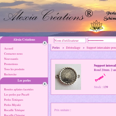
Alexia Créations
Perles >
Déstockage
>
Support intercalaire po
Accueil
Contactez-nous
Nouveautés
Promotions
Support interca
Tous les produits
Rond 20mm. 2 anne
Recherche
Les perles
Stock
: 139
Rondes aplaties facettées
Les perles par Puca®
Perles Tchèques
Perles Miyuki
Prix unitaire
:
Rocaille Tchèque
Rocaille Chinoise