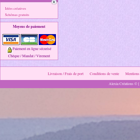
Idées créatives
Schémas gratuits
Moyens de paiement
Paiement en ligne sécurisé
Chèque / Mandat / Virement
Livraison / Frais de port
Conditions de vente
Mentions 
Alexia Créations © [ 