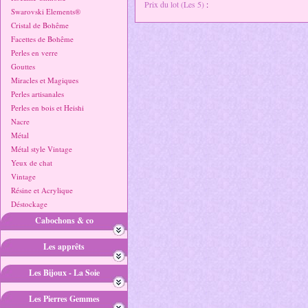
Prix du lot (Les 5)
:
Swarovski Elements®
Cristal de Bohême
Facettes de Bohême
Perles en verre
Gouttes
Miracles et Magiques
Perles artisanales
Perles en bois et Heishi
Nacre
Métal
Métal style Vintage
Yeux de chat
Vintage
Résine et Acrylique
Déstockage
Cabochons & co
Les apprêts
Les Bijoux - La Soie
Les Pierres Gemmes