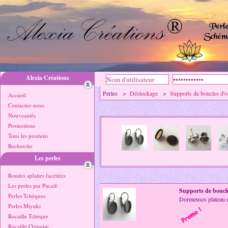
Alexia Créations
Perles >
Déstockage
>
Supports de boucles d'o
Accueil
Contactez-nous
Nouveautés
Promotions
Tous les produits
Recherche
Les perles
Rondes aplaties facettées
Les perles par Puca®
Supports de boucle
Perles Tchèques
Dormeuses plateau 
Perles Miyuki
Rocaille Tchèque
Rocaille Chinoise