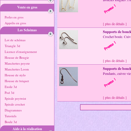
Vente en gros
Perles en gros
Apprêts en gros
[ plus de détails ]
Les Schémas
Supports de boucle
Crochet boule. Cuivr
Lot de schémas
Triangle 3d
Licence d'enseignement
Housse de Bougie
[ plus de détails ]
Manchettes peyote
Supports de boucle
Manchettes Loom
Pendants, cuivre vie
Housse de stylo
Housse de briquet
Etoile 3d
Pod 3d
[ plus de détails ]
Spirale peytwist
Spirale crochet
Diagrammes
Tutoriels
Boule 3d
Aide à la réalisation