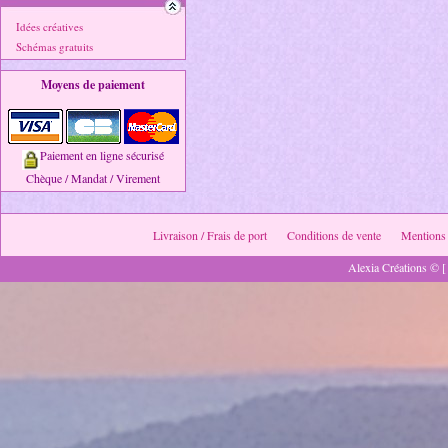
Idées créatives
Schémas gratuits
Moyens de paiement
Paiement en ligne sécurisé
Chèque / Mandat / Virement
Livraison / Frais de port
Conditions de vente
Mentions 
Alexia Créations © [ 