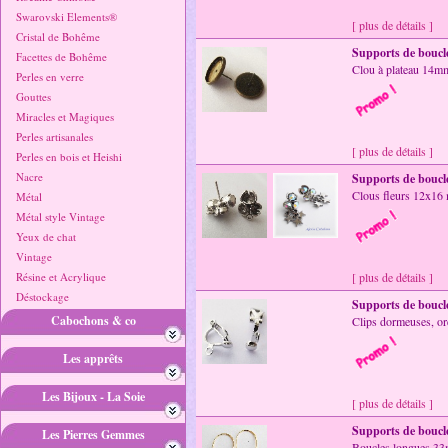
Swarovski Elements®
[ plus de détails ]
Cristal de Bohême
Supports de boucle
Facettes de Bohême
Clou à plateau 14m
Perles en verre
Gouttes
Miracles et Magiques
Perles artisanales
[ plus de détails ]
Perles en bois et Heishi
Nacre
Supports de boucle
Clous fleurs 12x16 
Métal
Métal style Vintage
Yeux de chat
Vintage
Résine et Acrylique
[ plus de détails ]
Déstockage
Supports de boucle
Cabochons & co
Clips dormeuses, ore
Les apprêts
Les Bijoux - La Soie
[ plus de détails ]
Supports de boucle
Les Pierres Gemmes
Boucles longues 33