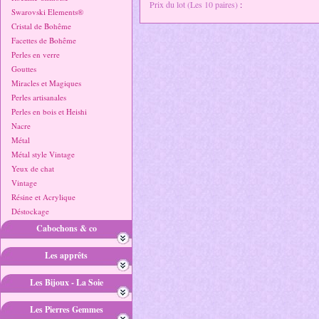
Prix du lot (Les 10 paires)
:
Swarovski Elements®
Cristal de Bohême
Facettes de Bohême
Perles en verre
Gouttes
Miracles et Magiques
Perles artisanales
Perles en bois et Heishi
Nacre
Métal
Métal style Vintage
Yeux de chat
Vintage
Résine et Acrylique
Déstockage
Cabochons & co
Les apprêts
Les Bijoux - La Soie
Les Pierres Gemmes