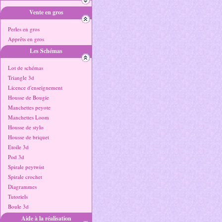
Vente en gros
Perles en gros
Apprêts en gros
Les Schémas
Lot de schémas
Triangle 3d
Licence d'enseignement
Housse de Bougie
Manchettes peyote
Manchettes Loom
Housse de stylo
Housse de briquet
Etoile 3d
Pod 3d
Spirale peytwist
Spirale crochet
Diagrammes
Tutoriels
Boule 3d
Aide à la réalisation