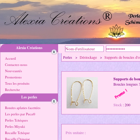
Alexia Créations
Perles >
Déstockage
>
Supports de boucles d'o
Accueil
Contactez-nous
Nouveautés
Promotions
Supports de bouc
Tous les produits
Boucles longues 
Recherche
Les perles
Stock
: 200
Rondes aplaties facettées
Les perles par Puca®
Perles Tchèques
Perles Miyuki
Prix unitaire
:
Rocaille Tchèque
Rocaille Chinoise