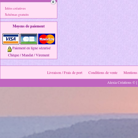
Idées créatives
Schémas gratuits
Moyens de paiement
Paiement en ligne sécurisé
Chèque / Mandat / Virement
Livraison / Frais de port
Conditions de vente
Mentions 
Alexia Créations © [ 