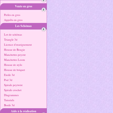
Vente en gros
Perles en gros
Apprêts en gros
Les Schémas
Lot de schémas
Triangle 3d
Licence d'enseignement
Housse de Bougie
Manchettes peyote
Manchettes Loom
Housse de stylo
Housse de briquet
Etoile 3d
Pod 3d
Spirale peytwist
Spirale crochet
Diagrammes
Tutoriels
Boule 3d
Aide à la réalisation