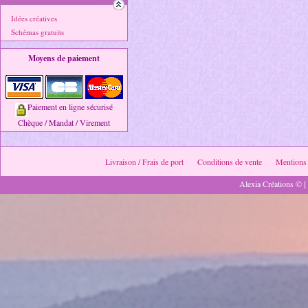
Idées créatives
Schémas gratuits
Moyens de paiement
Paiement en ligne sécurisé
Chèque / Mandat / Virement
Livraison / Frais de port
Conditions de vente
Mentions 
Alexia Créations © [ 