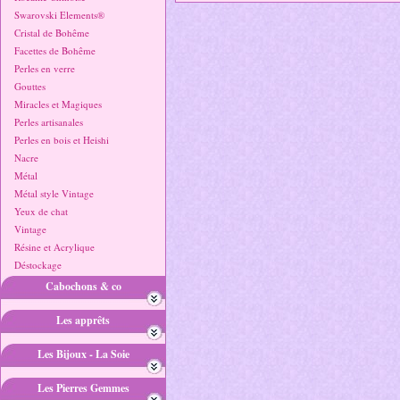
Swarovski Elements®
Cristal de Bohême
Facettes de Bohême
Perles en verre
Gouttes
Miracles et Magiques
Perles artisanales
Perles en bois et Heishi
Nacre
Métal
Métal style Vintage
Yeux de chat
Vintage
Résine et Acrylique
Déstockage
Cabochons & co
Les apprêts
Les Bijoux - La Soie
Les Pierres Gemmes