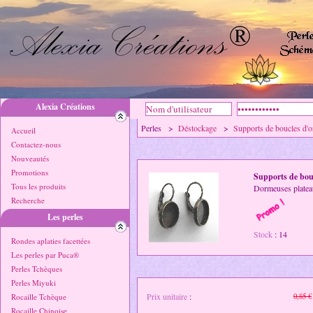
Alexia Créations
Perles >
Déstockage
>
Supports de boucles d'o
Accueil
Contactez-nous
Nouveautés
Promotions
Supports de bouc
Tous les produits
Dormeuses platea
Recherche
Les perles
Stock
: 14
Rondes aplaties facettées
Les perles par Puca®
Perles Tchèques
Perles Miyuki
Prix unitaire
:
Rocaille Tchèque
0,85 €
Rocaille Chinoise