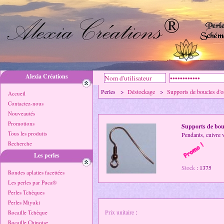
Alexia Créations
Perles >
Déstockage
>
Supports de boucles d'o
Accueil
Contactez-nous
Nouveautés
Promotions
Supports de bouc
Tous les produits
Pendants, cuivre v
Recherche
Les perles
Stock
: 1375
Rondes aplaties facettées
Les perles par Puca®
Perles Tchèques
Perles Miyuki
Prix unitaire
:
Rocaille Tchèque
Rocaille Chinoise