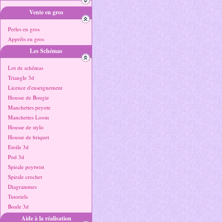
Vente en gros
Perles en gros
Apprêts en gros
Les Schémas
Lot de schémas
Triangle 3d
Licence d'enseignement
Housse de Bougie
Manchettes peyote
Manchettes Loom
Housse de stylo
Housse de briquet
Etoile 3d
Pod 3d
Spirale peytwist
Spirale crochet
Diagrammes
Tutoriels
Boule 3d
Aide à la réalisation