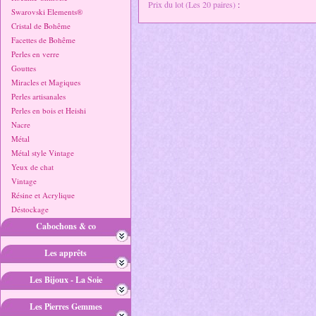
Prix du lot (Les 20 paires)
:
Swarovski Elements®
Cristal de Bohême
Facettes de Bohême
Perles en verre
Gouttes
Miracles et Magiques
Perles artisanales
Perles en bois et Heishi
Nacre
Métal
Métal style Vintage
Yeux de chat
Vintage
Résine et Acrylique
Déstockage
Cabochons & co
Les apprêts
Les Bijoux - La Soie
Les Pierres Gemmes