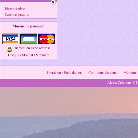
Idées créatives
Schémas gratuits
Moyens de paiement
Paiement en ligne sécurisé
Chèque / Mandat / Virement
Livraison / Frais de port
Conditions de vente
Mentions 
Alexia Créations © [ 