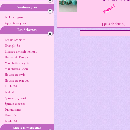
Vente en gros
Perles en gros
Apprêts en gros
[ plus de détails ]
Les Schémas
Lot de schémas
Triangle 3d
Licence d'enseignement
Housse de Bougie
Manchettes peyote
Manchettes Loom
Housse de stylo
Housse de briquet
Etoile 3d
Pod 3d
Spirale peytwist
Spirale crochet
Diagrammes
Tutoriels
Boule 3d
Aide à la réalisation