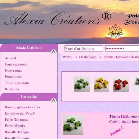
Alexia Créations
Perles >
Déstockage
>
Thème Halloween désto
Accueil
Contactez-nous
Nouveautés
Promotions
Tous les produits
Recherche
Les perles
Rondes aplaties facettées
Les perles par Puca®
Thème Halloween 
Perles Tchèques
Croix imitation ho
Perles Miyuki
Rocaille Tchèque
Rocaille Chinoise