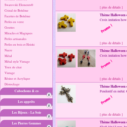
Swarovski Elements®
[ plus de détails ]
Cristal de Bohême
Thème Halloween 
Facettes de Bohême
Croix imitation ho
Perles en verre
Gouttes
Miracles et Magiques
Perles artisanales
[ plus de détails ]
Perles en bois et Heishi
Nacre
Thème Halloween 
Croix imitation ho
Métal
Métal style Vintage
Yeux de chat
Vintage
Résine et Acrylique
[ plus de détails ]
Déstockage
Thème Halloween 
Cabochons & co
Pendentif en métal
Les apprêts
Les Bijoux - La Soie
[ plus de détails ]
Thème Halloween 
Les Pierres Gemmes
Skull 10x12 mm. Imi