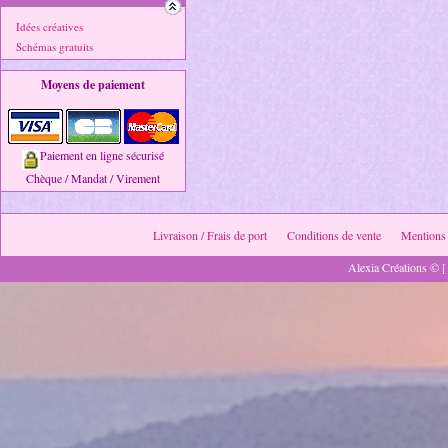
Idées créatives
Schémas gratuits
Moyens de paiement
Paiement en ligne sécurisé
Chèque / Mandat / Virement
Livraison / Frais de port
Conditions de vente
Mentions 
Alexia Créations © [ 