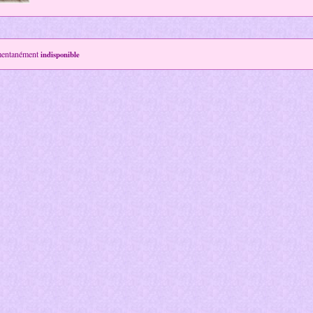
mentanément
indisponible