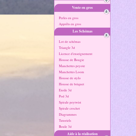
Vente en gros
Perles en gros
Apprêts en gros
Les Schémas
Lot de schémas
Triangle 3d
Licence d'enseignement
Housse de Bougie
Manchettes peyote
Manchettes Loom
Housse de stylo
Housse de briquet
Etoile 3d
Pod 3d
Spirale peytwist
Spirale crochet
Diagrammes
Tutoriels
Boule 3d
Aide à la réalisation