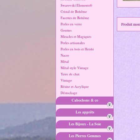
Swarovski Elements®
Cristal de Bohême
Facettes de Bohême
Perles en verre
Produit mo
Gouttes
Miracles et Magiques
Perles artisanales
Perles en bois et Heishi
Nacre
Métal
Métal style Vintage
Yeux de chat
Vintage
Résine et Acrylique
Déstockage
Cabochons & co
Les apprêts
Les Bijoux - La Soie
Les Pierres Gemmes