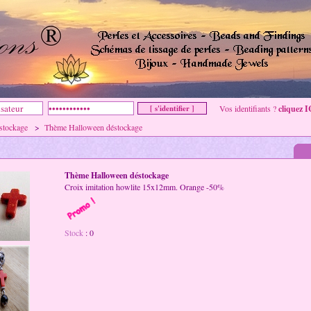
Vos identifiants ?
cliquez I
stockage
>
Thème Halloween déstockage
Thème Halloween déstockage
Croix imitation howlite 15x12mm. Orange -50%
Stock
: 0