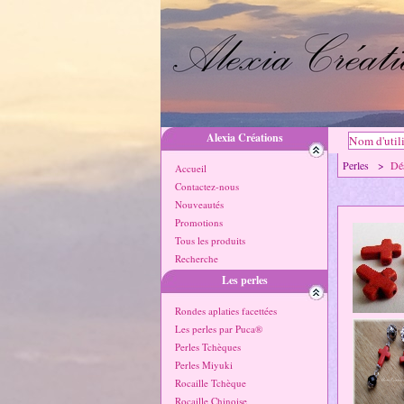
Alexia Créations
Perles >
Dé
Accueil
Contactez-nous
Nouveautés
Promotions
Tous les produits
Recherche
Les perles
Rondes aplaties facettées
Les perles par Puca®
Perles Tchèques
Perles Miyuki
Rocaille Tchèque
Rocaille Chinoise