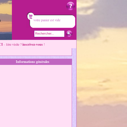
votre panier est vide
CI
- 1ère visite ?
inscrivez-vous
!
Informations générales