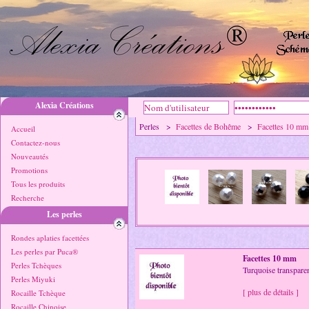
Alexia Créations
Perles >
Facettes de Bohême
>
Facettes 10 mm
Accueil
Contactez-nous
Nouveautés
Promotions
Tous les produits
Recherche
Les perles
Rondes aplaties facettées
Les perles par Puca®
Facettes 10 mm
Perles Tchèques
Turquoise transpare
Perles Miyuki
[ plus de détails ]
Rocaille Tchèque
Rocaille Chinoise