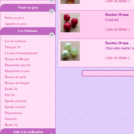
[ plus de détails ]
Vente en gros
Facettes 10 mm
Perles en gros
Coral red
Apprêts en gros
[ plus de détails ]
Les Schémas
Lot de schémas
Facettes 10 mm
Triangle 3d
Chrysolite marbré 
Licence d'enseignement
[ plus de détails ]
Housse de Bougie
Manchettes peyote
Manchettes Loom
Housse de stylo
Housse de briquet
Etoile 3d
Pod 3d
Spirale peytwist
Spirale crochet
Diagrammes
Tutoriels
Boule 3d
Aide à la réalisation