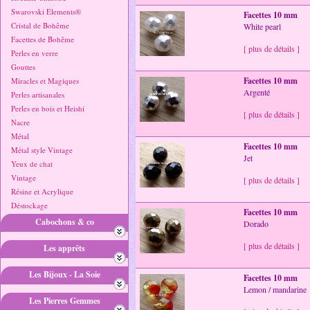
Swarovski Elements®
Facettes 10 mm
Cristal de Bohême
White pearl
Facettes de Bohême
[ plus de détails ]
Perles en verre
Gouttes
Facettes 10 mm
Miracles et Magiques
Argenté
Perles artisanales
Perles en bois et Heishi
[ plus de détails ]
Nacre
Métal
Facettes 10 mm
Métal style Vintage
Jet
Yeux de chat
Vintage
[ plus de détails ]
Résine et Acrylique
Déstockage
Facettes 10 mm
Cabochons & co
Dorado
[ plus de détails ]
Les apprêts
Les Bijoux - La Soie
Facettes 10 mm
Lemon / mandarine
Les Pierres Gemmes