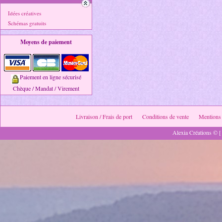
Idées créatives
Schémas gratuits
Moyens de paiement
Paiement en ligne sécurisé
Chèque / Mandat / Virement
Livraison / Frais de port
Conditions de vente
Mentions 
Alexia Créations © [ 