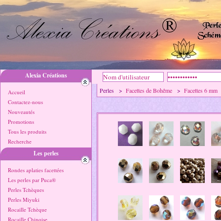
Alexia Créations
Perles >
Facettes de Bohême
>
Facettes 6 mm
Accueil
Contactez-nous
Nouveautés
Promotions
Tous les produits
Recherche
Les perles
Rondes aplaties facettées
Les perles par Puca®
Perles Tchèques
Perles Miyuki
Rocaille Tchèque
Rocaille Chinoise