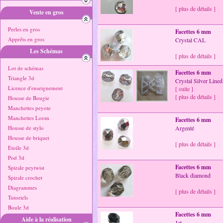
[ plus de détails ]
Vente en gros
Perles en gros
Facettes 6 mm
Apprêts en gros
Crystal CAL
Les Schémas
[ plus de détails ]
Lot de schémas
Facettes 6 mm
Triangle 3d
Crystal Silver Lined
Licence d'enseignement
[ suite ]
[ plus de détails ]
Housse de Bougie
Manchettes peyote
Manchettes Loom
Facettes 6 mm
Housse de stylo
Argenté
Housse de briquet
[ plus de détails ]
Etoile 3d
Pod 3d
Facettes 6 mm
Spirale peytwist
Black diamond
Spirale crochet
Diagrammes
[ plus de détails ]
Tutoriels
Boule 3d
Facettes 6 mm
Aide à la réalisation
Jet