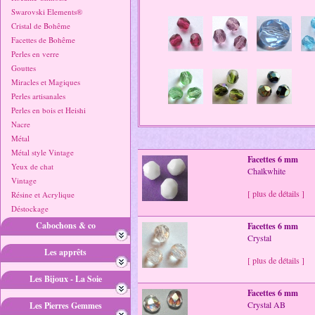
Swarovski Elements®
Cristal de Bohême
Facettes de Bohême
Perles en verre
Gouttes
Miracles et Magiques
Perles artisanales
Perles en bois et Heishi
Nacre
Métal
Métal style Vintage
Facettes 6 mm
Yeux de chat
Chalkwhite
Vintage
[ plus de détails ]
Résine et Acrylique
Déstockage
Cabochons & co
Facettes 6 mm
Crystal
Les apprêts
[ plus de détails ]
Les Bijoux - La Soie
Facettes 6 mm
Crystal AB
Les Pierres Gemmes