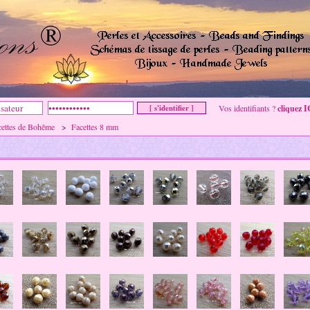
Vos identifiants ?
cliquez I
cettes de Bohême
>
Facettes 8 mm