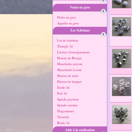
Vente en gros
Perles en gros
Apprêts en gros
Les Schémas
Lot de schémas
Triangle 3d
Licence d'enseignement
Housse de Bougie
Manchettes peyote
Manchettes Loom
Housse de stylo
Housse de briquet
Etoile 3d
Pod 3d
Spirale peytwist
Spirale crochet
Diagrammes
Tutoriels
Boule 3d
Aide à la réalisation