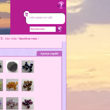
votre panier est vide
CI
- 1ère visite ?
inscrivez-vous
!
Aperçu rapide