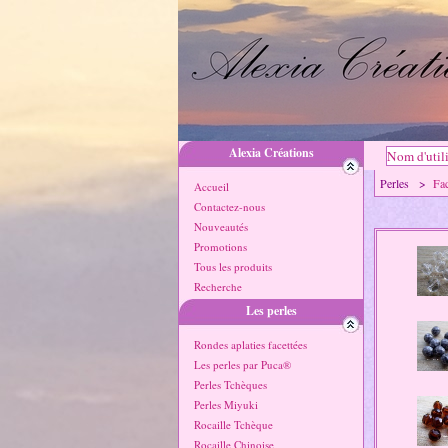
Alexia Créations
Perles >
Fa
Accueil
Contactez-nous
Nouveautés
Promotions
Tous les produits
Recherche
Les perles
Rondes aplaties facettées
Les perles par Puca®
Perles Tchèques
Perles Miyuki
Rocaille Tchèque
Rocaille Chinoise