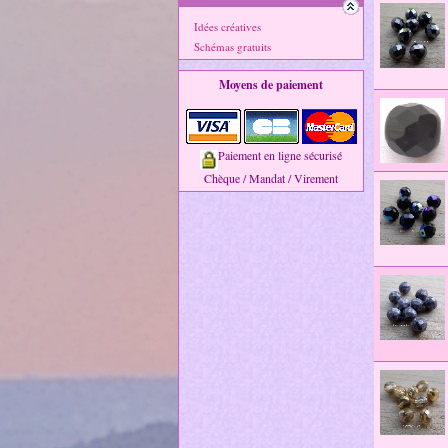
Idées créatives
Schémas gratuits
Moyens de paiement
Paiement en ligne sécurisé
Chèque / Mandat / Virement