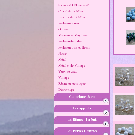
Swarovski Elements®
Cristal de Bohême
Facettes de Bohême
Perles en verre
Gouttes
Miracles et Magiques
Perles artisanales
Perles en bois et Heishi
Nacre
Métal
Métal style Vintage
Yeux de chat
Vintage
Résine et Acrylique
Déstockage
Cabochons & co
Les apprêts
Les Bijoux - La Soie
Les Pierres Gemmes