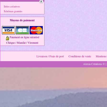
Idées créatives
Schémas gratuits
Moyens de paiement
Paiement en ligne sécurisé
Chèque / Mandat / Virement
Livraison / Frais de port
Conditions de vente
Mentions 
Alexia Créations © [ 