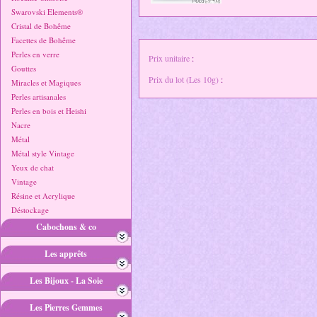
Swarovski Elements®
Cristal de Bohême
Facettes de Bohême
Perles en verre
Prix unitaire
:
Gouttes
Prix du lot (Les 10g)
:
Miracles et Magiques
Perles artisanales
Perles en bois et Heishi
Nacre
Métal
Métal style Vintage
Yeux de chat
Vintage
Résine et Acrylique
Déstockage
Cabochons & co
Les apprêts
Les Bijoux - La Soie
Les Pierres Gemmes