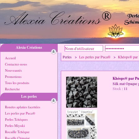
Alexia Créations
Perles >
Les perles par Puca®
>
Khéops® par
Accueil
Contactez-nous
Nouveautés
Promotions
Khéops® par P
Tous les produits
Silk mat Opaque 
Stock
: 11
Recherche
Les perles
Rondes aplaties facettées
Les perles par Puca®
Perles Tchèques
Perles Miyuki
Rocaille Tchèque
Rocaille Chinoise