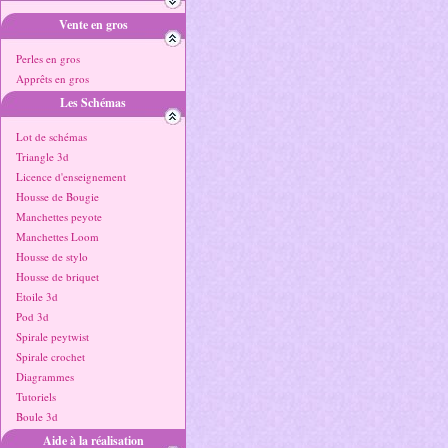
Vente en gros
Perles en gros
Apprêts en gros
Les Schémas
Lot de schémas
Triangle 3d
Licence d'enseignement
Housse de Bougie
Manchettes peyote
Manchettes Loom
Housse de stylo
Housse de briquet
Etoile 3d
Pod 3d
Spirale peytwist
Spirale crochet
Diagrammes
Tutoriels
Boule 3d
Aide à la réalisation