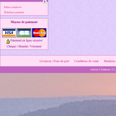
Idées créatives
Schémas gratuits
Moyens de paiement
Paiement en ligne sécurisé
Chèque / Mandat / Virement
Livraison / Frais de port
Conditions de vente
Mentions 
Alexia Créations © [ 