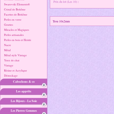
Prix du lot (Les 10)
:
Swarovski Elements®
Cristal de Bohême
Facettes de Bohême
Perles en verre
Trou 10x2mm
Gouttes
Miracles et Magiques
Perles artisanales
Perles en bois et Heishi
Nacre
Métal
Métal style Vintage
Yeux de chat
Vintage
Résine et Acrylique
Déstockage
Cabochons & co
Les apprêts
Les Bijoux - La Soie
Les Pierres Gemmes