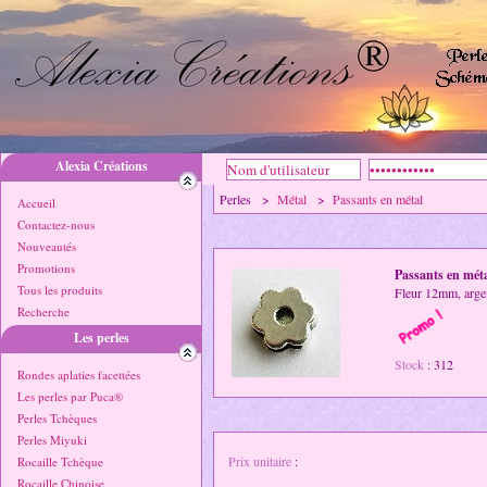
Alexia Créations
Perles >
Métal
>
Passants en métal
Accueil
Contactez-nous
Nouveautés
Promotions
Passants en mét
Tous les produits
Fleur 12mm, argen
Recherche
Les perles
Stock
: 312
Rondes aplaties facettées
Les perles par Puca®
Perles Tchèques
Perles Miyuki
Prix unitaire
:
Rocaille Tchèque
Rocaille Chinoise