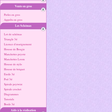
Vente en gros
Perles en gros
Apprêts en gros
Les Schémas
Lot de schémas
Triangle 3d
Licence d'enseignement
Housse de Bougie
Manchettes peyote
Manchettes Loom
Housse de stylo
Housse de briquet
Etoile 3d
Pod 3d
Spirale peytwist
Spirale crochet
Diagrammes
Tutoriels
Boule 3d
Aide à la réalisation