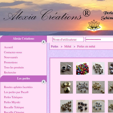
Alexia Créations
Perles >
Métal
>
Perles en métal
Accueil
Contactez-nous
Nouveautés
Promotions
Tous les produits
Recherche
Les perles
Rondes aplaties facettées
Les perles par Puca®
Perles Tchèques
Perles Miyuki
Rocaille Tchèque
Rocaille Chinoise