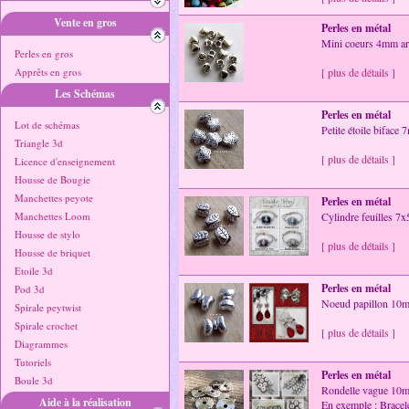
Vente en gros
Perles en métal
Mini coeurs 4mm arg
Perles en gros
Apprêts en gros
[ plus de détails ]
Les Schémas
Perles en métal
Lot de schémas
Petite étoile biface 
Triangle 3d
[ plus de détails ]
Licence d'enseignement
Housse de Bougie
Manchettes peyote
Perles en métal
Manchettes Loom
Cylindre feuilles 7x
Housse de stylo
[ plus de détails ]
Housse de briquet
Etoile 3d
Perles en métal
Pod 3d
Noeud papillon 10mm
Spirale peytwist
Spirale crochet
[ plus de détails ]
Diagrammes
Tutoriels
Perles en métal
Boule 3d
Rondelle vague 10mm
Aide à la réalisation
En exemple : Brace