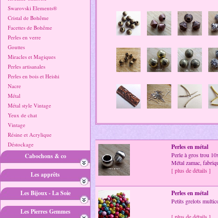
Swarovski Elements®
Cristal de Bohême
Facettes de Bohême
Perles en verre
Gouttes
Miracles et Magiques
Perles artisanales
Perles en bois et Heishi
Nacre
Métal
Métal style Vintage
Yeux de chat
Vintage
Résine et Acrylique
Déstockage
Perles en métal
Perle à gros trou 10
Cabochons & co
Métal zamac, fabriq
[ plus de détails ]
Les apprêts
Les Bijoux - La Soie
Perles en métal
Petits grelots mult
Les Pierres Gemmes
[ plus de détails ]