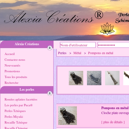
Alexia Créations
Perles >
Métal
>
Pompons en métal
Accueil
Contactez-nous
Nouveautés
Promotions
Tous les produits
Recherche
Les perles
Rondes aplaties facettées
Les perles par Puca®
Pompons en métal
Perles Tchèques
Cloche plate ouvragé
Perles Miyuki
[ plus de détails ]
Rocaille Tchèque
Rocaille Chinoise