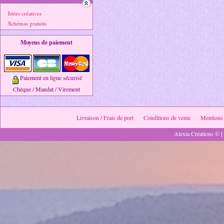
Idées créatives
Schémas gratuits
Moyens de paiement
Paiement en ligne sécurisé
Chèque / Mandat / Virement
Livraison / Frais de port
Conditions de vente
Mentions 
Alexia Créations © [ 