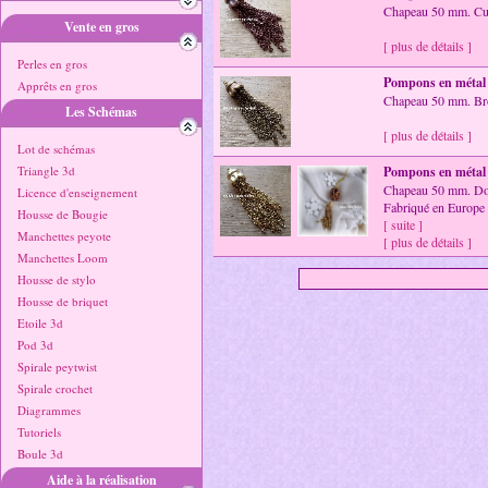
Chapeau 50 mm. Cuiv
Vente en gros
[ plus de détails ]
Perles en gros
Pompons en métal
Apprêts en gros
Chapeau 50 mm. Br
Les Schémas
[ plus de détails ]
Lot de schémas
Triangle 3d
Pompons en métal
Chapeau 50 mm. Do
Licence d'enseignement
Fabriqué en Europe
Housse de Bougie
[ suite ]
Manchettes peyote
[ plus de détails ]
Manchettes Loom
Housse de stylo
Housse de briquet
Etoile 3d
Pod 3d
Spirale peytwist
Spirale crochet
Diagrammes
Tutoriels
Boule 3d
Aide à la réalisation