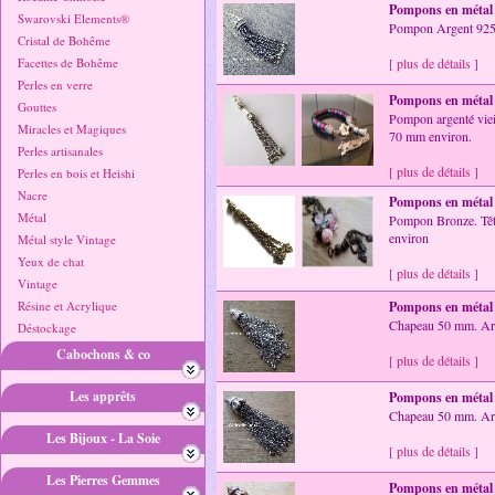
Pompons en métal
Swarovski Elements®
Pompon Argent 925
Cristal de Bohême
Facettes de Bohême
[ plus de détails ]
Perles en verre
Pompons en métal
Gouttes
Pompon argenté vieil
Miracles et Magiques
70 mm environ.
Perles artisanales
[ plus de détails ]
Perles en bois et Heishi
Nacre
Pompons en métal
Métal
Pompon Bronze. Tête
environ
Métal style Vintage
Yeux de chat
[ plus de détails ]
Vintage
Résine et Acrylique
Pompons en métal
Chapeau 50 mm. Ar
Déstockage
Cabochons & co
[ plus de détails ]
Les apprêts
Pompons en métal
Chapeau 50 mm. Arge
Les Bijoux - La Soie
[ plus de détails ]
Les Pierres Gemmes
Pompons en métal