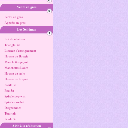
Vente en gros
Perles en gros
Apprêts en gros
Les Schémas
Lot de schémas
Triangle 3d
Licence d'enseignement
Housse de Bougie
Manchettes peyote
Manchettes Loom
Housse de stylo
Housse de briquet
Etoile 3d
Pod 3d
Spirale peytwist
Spirale crochet
Diagrammes
Tutoriels
Boule 3d
Aide à la réalisation