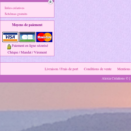
Idées créatives
Schémas gratuits
Moyens de paiement
Paiement en ligne sécurisé
Chèque / Mandat / Virement
Livraison / Frais de port
Conditions de vente
Mentions 
Alexia Créations © [ 