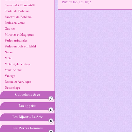
Prix du lot (Les 10)
:
Swarovski Elements®
Cristal de Bohême
Facettes de Bohême
Perles en verre
Gouttes
Miracles et Magiques
Perles artisanales
Perles en bois et Heishi
Nacre
Métal
Métal style Vintage
Yeux de chat
Vintage
Résine et Acrylique
Déstockage
Cabochons & co
Les apprêts
Les Bijoux - La Soie
Les Pierres Gemmes