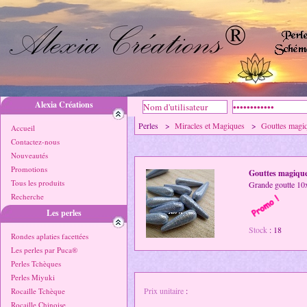
Alexia Créations
Perles >
Miracles et Magiques
>
Gouttes magi
Accueil
Contactez-nous
Nouveautés
Promotions
Gouttes magiqu
Tous les produits
Grande goutte 10
Recherche
Les perles
Stock
: 18
Rondes aplaties facettées
Les perles par Puca®
Perles Tchèques
Perles Miyuki
Prix unitaire
:
Rocaille Tchèque
Rocaille Chinoise